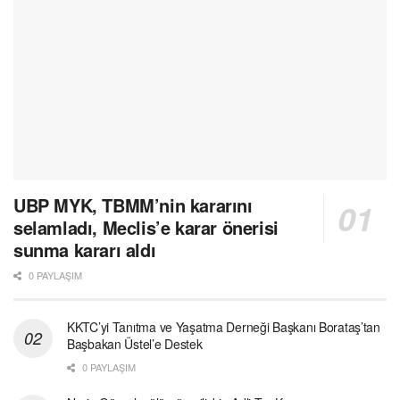
UBP MYK, TBMM’nin kararını
selamladı, Meclis’e karar önerisi
sunma kararı aldı
0 PAYLAŞIM
KKTC’yi Tanıtma ve Yaşatma Derneği Başkanı Borataş’tan
Başbakan Üstel’e Destek
0 PAYLAŞIM