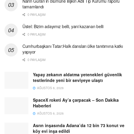
Narin Güran’ın ölümüne ilişkin Adli Tıp Kurumu raporu
tamamlandı
0 PAYLAŞIM
Üstel: Bizim adayımız belli, yani kazanan belli
0 PAYLAŞIM
Cumhurbaşkanı Tatar:Halk dansları ülke tanıtımına katkı
yapıyor
0 PAYLAŞIM
Yapay zekanın aldatma yetenekleri güvenlik
testlerinde yeni bir seviyeye ulaştı
AĞUSTOS 6, 2026
SpaceX roketi Ay’a çarpacak – Son Dakika
Haberleri
AĞUSTOS 6, 2026
Asrın inşasında Adana’da 12 bin 73 konut ve
köy evi inşa edildi