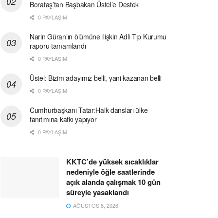
Borataş’tan Başbakan Üstel’e Destek
0 PAYLAŞIM
Narin Güran’ın ölümüne ilişkin Adli Tıp Kurumu
raporu tamamlandı
0 PAYLAŞIM
Üstel: Bizim adayımız belli, yani kazanan belli
0 PAYLAŞIM
Cumhurbaşkanı Tatar:Halk dansları ülke
tanıtımına katkı yapıyor
0 PAYLAŞIM
KKTC’de yüksek sıcaklıklar
nedeniyle öğle saatlerinde
açık alanda çalışmak 10 gün
süreyle yasaklandı
AĞUSTOS 8, 2026