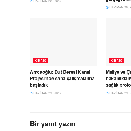
HAZIRAN 29, 2026
HAZIRAN 29, 
KIBRIS
KIBRIS
Amcaoğlu: Dut Deresi Kanal
Maliye ve Ç
Projesi’nde saha çalışmalarına
bakanlıklar
başladık
sağlık prot
HAZIRAN 29, 2026
HAZIRAN 29, 
Bir yanıt yazın