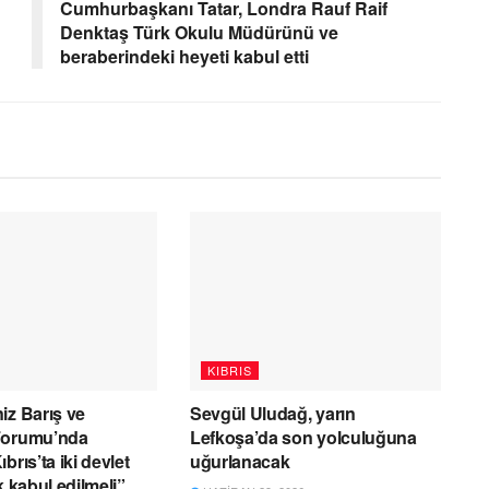
Cumhurbaşkanı Tatar, Londra Rauf Raif
Denktaş Türk Okulu Müdürünü ve
beraberindeki heyeti kabul etti
KIBRIS
iz Barış ve
Sevgül Uludağ, yarın
Forumu’nda
Lefkoşa’da son yolculuğuna
brıs’ta iki devlet
uğurlanacak
k kabul edilmeli”