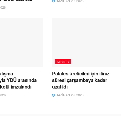
HAZIRAN 29, 2026
2026
KIBRIS
alışma
Patates üreticileri için itiraz
ıyla YDÜ arasında
süresi çarşambaya kadar
okolü imzalandı
uzatıldı
2026
HAZIRAN 29, 2026