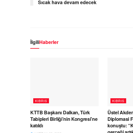
Sıcak hava devam edecek
İlgili
Haberler
KIBRIS
KIBRIS
KTTB Başkanı Dalkan, Türk
Üstel Akden
Tabipleri Birliği’nin Kongresi’ne
Diplomasi 
katıldı
konuştu: “Kı
gerçeği artı