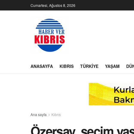
Cumartesi, Ağustos 8, 2026
ANASAYFA
KIBRIS
TÜRKIYE
YAŞAM
DÜ
Ana sayfa
Kıbrıs
Özersay, seçim ya