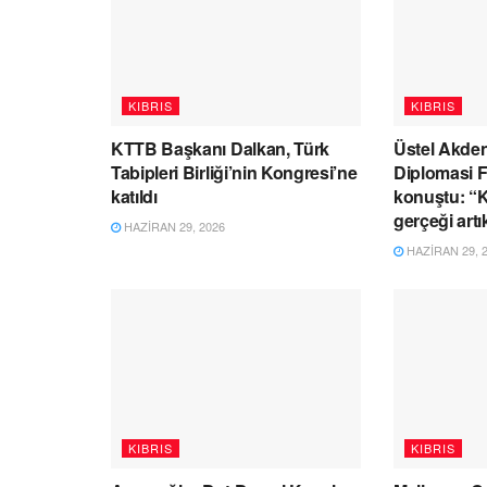
KIBRIS
KIBRIS
KTTB Başkanı Dalkan, Türk
Üstel Akden
Tabipleri Birliği’nin Kongresi’ne
Diplomasi 
katıldı
konuştu: “Kı
gerçeği artı
HAZIRAN 29, 2026
HAZIRAN 29, 
KIBRIS
KIBRIS