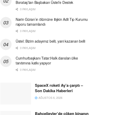
Borataş’tan Başbakan Üstel’e Destek
0 PAYLAŞIM
Narin Güran’ın ölümüne ilişkin Adli Tıp Kurumu
raporu tamamlandı
0 PAYLAŞIM
Üstel: Bizim adayımız belli, yani kazanan belli
0 PAYLAŞIM
Cumhurbaşkanı Tatar:Halk dansları ülke
tanıtımına katkı yapıyor
0 PAYLAŞIM
SpaceX roketi Ay’a çarptı –
Son Dakika Haberleri
AĞUSTOS 6, 2026
Bahçelievler’de çöken binanın