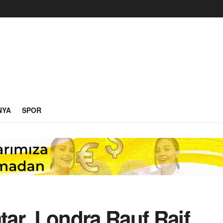
NYA
SPOR
ar, Londra Rauf Raif