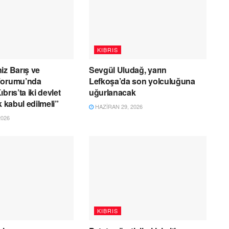
KIBRIS
iz Barış ve
Sevgül Uludağ, yarın
Forumu’nda
Lefkoşa’da son yolculuğuna
brıs’ta iki devlet
uğurlanacak
k kabul edilmeli”
HAZIRAN 29, 2026
2026
KIBRIS