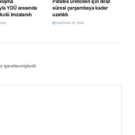
alışma
Patates üreticileri için itiraz
ıyla YDÜ arasında
süresi çarşambaya kadar
okolü imzalandı
uzatıldı
2026
HAZIRAN 29, 2026
le işaretlenmişlerdir