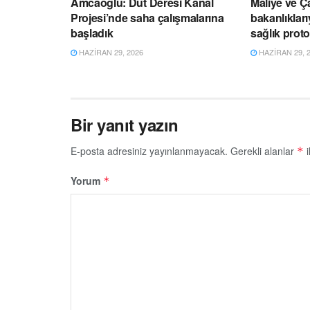
Amcaoğlu: Dut Deresi Kanal
Maliye ve Ç
Projesi’nde saha çalışmalarına
bakanlıklar
başladık
sağlık prot
HAZIRAN 29, 2026
HAZIRAN 29, 
Bir yanıt yazın
E-posta adresiniz yayınlanmayacak.
Gerekli alanlar
i
*
Yorum
*