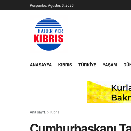
Perşembe, Ağustos 6, 2026
ANASAYFA
KIBRIS
TÜRKIYE
YAŞAM
DÜ
Ana sayfa
Kıbrıs
Cumhurbaşkanı Tat