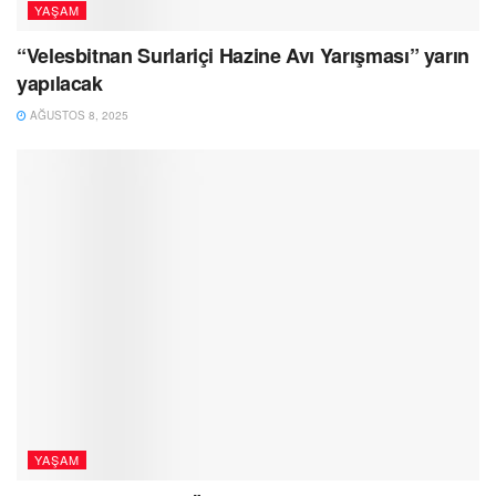
YAŞAM
“Velesbitnan Surlariçi Hazine Avı Yarışması” yarın
yapılacak
AĞUSTOS 8, 2025
YAŞAM