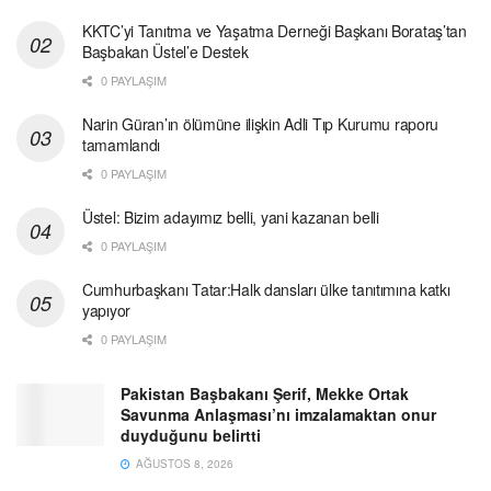
KKTC’yi Tanıtma ve Yaşatma Derneği Başkanı Borataş’tan
Başbakan Üstel’e Destek
0 PAYLAŞIM
Narin Güran’ın ölümüne ilişkin Adli Tıp Kurumu raporu
tamamlandı
0 PAYLAŞIM
Üstel: Bizim adayımız belli, yani kazanan belli
0 PAYLAŞIM
Cumhurbaşkanı Tatar:Halk dansları ülke tanıtımına katkı
yapıyor
0 PAYLAŞIM
Pakistan Başbakanı Şerif, Mekke Ortak
Savunma Anlaşması’nı imzalamaktan onur
duyduğunu belirtti
AĞUSTOS 8, 2026