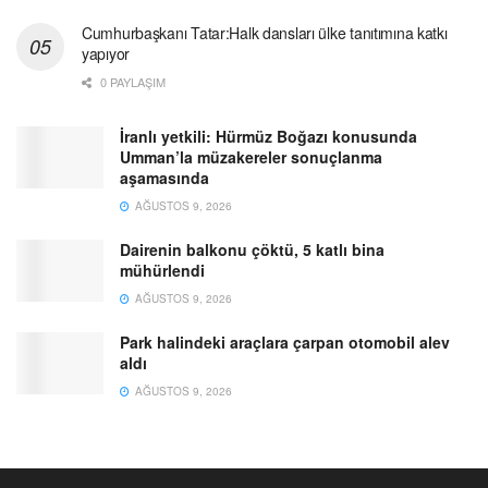
Cumhurbaşkanı Tatar:Halk dansları ülke tanıtımına katkı
yapıyor
0 PAYLAŞIM
İranlı yetkili: Hürmüz Boğazı konusunda
Umman’la müzakereler sonuçlanma
aşamasında
AĞUSTOS 9, 2026
Dairenin balkonu çöktü, 5 katlı bina
mühürlendi
AĞUSTOS 9, 2026
Park halindeki araçlara çarpan otomobil alev
aldı
AĞUSTOS 9, 2026