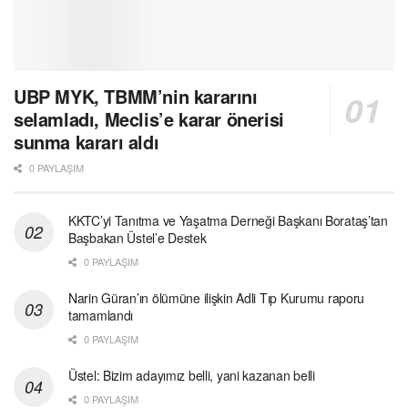
UBP MYK, TBMM’nin kararını
selamladı, Meclis’e karar önerisi
sunma kararı aldı
0 PAYLAŞIM
KKTC’yi Tanıtma ve Yaşatma Derneği Başkanı Borataş’tan
Başbakan Üstel’e Destek
0 PAYLAŞIM
Narin Güran’ın ölümüne ilişkin Adli Tıp Kurumu raporu
tamamlandı
0 PAYLAŞIM
Üstel: Bizim adayımız belli, yani kazanan belli
0 PAYLAŞIM