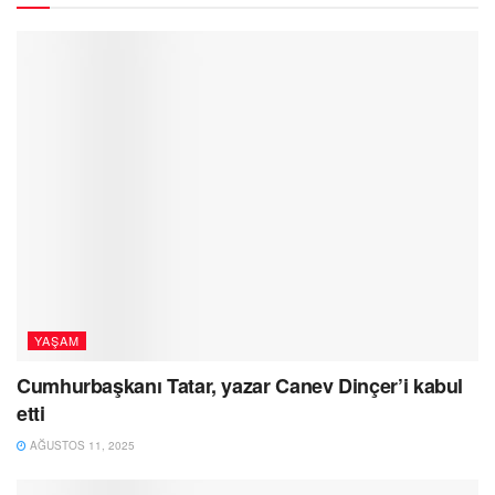
YAŞAM
Cumhurbaşkanı Tatar, yazar Canev Dinçer’i kabul
etti
AĞUSTOS 11, 2025