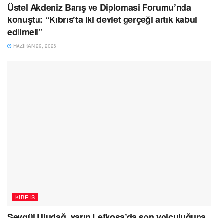
Üstel Akdeniz Barış ve Diplomasi Forumu’nda
konuştu: “Kıbrıs’ta iki devlet gerçeği artık kabul
edilmeli”
HAZIRAN 29, 2026
KIBRIS
Sevgül Uludağ, yarın Lefkoşa’da son yolculuğuna