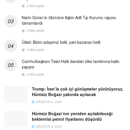
0 PAYLAŞIM
Narin Güran’ın ölümüne ilişkin Adli Tıp Kurumu raporu
tamamlandı
0 PAYLAŞIM
Üstel: Bizim adayımız belli, yani kazanan belli
0 PAYLAŞIM
Cumhurbaşkanı Tatar:Halk dansları ülke tanıtımına katkı
yapıyor
0 PAYLAŞIM
Trump: İran’la çok iyi görüşmeler yürütüyoruz,
Hürmüz Boğazı yakında açılacak
AĞUSTOS 6, 2026
Hürmüz Boğazı’nın yeniden açılabileceği
beklentisi petrol fiyatlarını düşürdü
AĞUSTOS 6, 2026