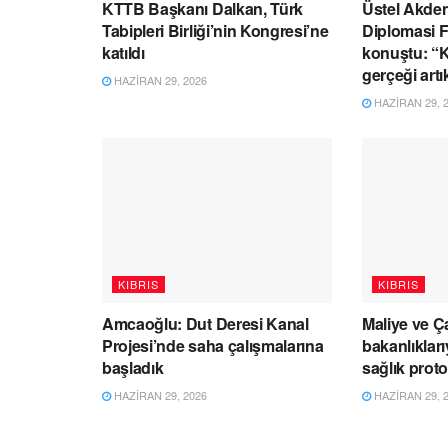
KTTB Başkanı Dalkan, Türk
Üstel Akden
Tabipleri Birliği’nin Kongresi’ne
Diplomasi 
katıldı
konuştu: “Kı
gerçeği artı
HAZIRAN 29, 2026
HAZIRAN 29, 
KIBRIS
KIBRIS
Amcaoğlu: Dut Deresi Kanal
Maliye ve Ç
Projesi’nde saha çalışmalarına
bakanlıklar
başladık
sağlık prot
HAZIRAN 29, 2026
HAZIRAN 29, 