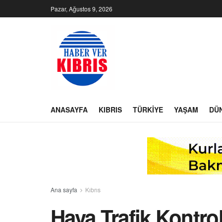
Pazar, Ağustos 9, 2026
ANASAYFA
KIBRIS
TÜRKIYE
YAŞAM
DÜ
Ana sayfa
Kıbrıs
Hava Trafik Kontrol