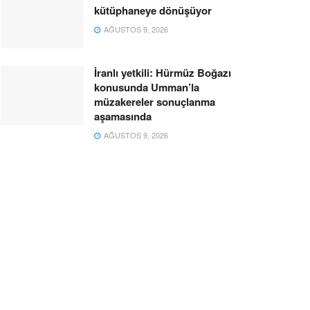
kütüphaneye dönüşüyor
AĞUSTOS 9, 2026
İranlı yetkili: Hürmüz Boğazı
konusunda Umman’la
müzakereler sonuçlanma
aşamasında
AĞUSTOS 9, 2026