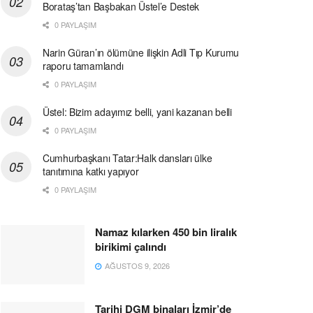
Borataş’tan Başbakan Üstel’e Destek
0 PAYLAŞIM
Narin Güran’ın ölümüne ilişkin Adli Tıp Kurumu
raporu tamamlandı
0 PAYLAŞIM
Üstel: Bizim adayımız belli, yani kazanan belli
0 PAYLAŞIM
Cumhurbaşkanı Tatar:Halk dansları ülke
tanıtımına katkı yapıyor
0 PAYLAŞIM
Namaz kılarken 450 bin liralık
birikimi çalındı
AĞUSTOS 9, 2026
Tarihi DGM binaları İzmir’de