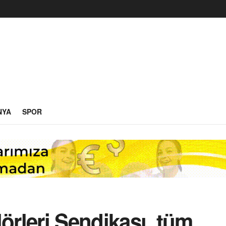
NYA
SPOR
örleri Sendikası, tüm