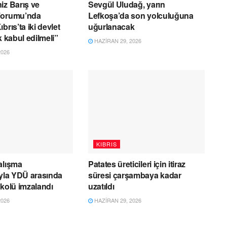
iz Barış ve
Sevgül Uludağ, yarın
Forumu’nda
Lefkoşa’da son yolculuğuna
brıs’ta iki devlet
uğurlanacak
k kabul edilmeli”
HAZIRAN 29, 2026
2026
KIBRIS
alışma
Patates üreticileri için itiraz
ıyla YDÜ arasında
süresi çarşambaya kadar
okolü imzalandı
uzatıldı
2026
HAZIRAN 29, 2026