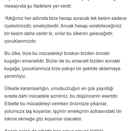
mesajında şu ifadelere yer verdi:
“Attığımız her adımda bize hesap soracak tek kesim sadece
üyelerimizdir, emekçilerdir. Ancak hesap verebileceğimiz
bir kesim daha vardır ki, onlar bu ülkenin geleceğidir,
çocuklarımızdır.
Bu ülke, bize bu mücadeleyi bırakan bizden önceki
kuşağın emanetidir. Bizler de bu emaneti bizden sonraki
kuşağa, çocuklarımıza bize yakışır bir şekilde aktarmaya
yeminliyiz.
Ülkede karamsarlığın, umutsuzluğun en çok yayıldığı
sırada dahi mücadele azmimiz, bu düşüncenin eseridir.
Elbette bu mücadeleyi verirken önümüze çıkanlar,
yolumuza taş koyanlar, işçinin emekçinin sofrasındaki bir
lokma ekmeğe göz koyanlar olacaktır.
Ancak onları da elbette hep omuz omuza birlikte,