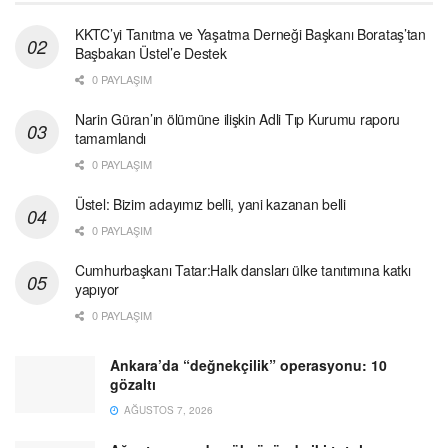
KKTC’yi Tanıtma ve Yaşatma Derneği Başkanı Borataş’tan
Başbakan Üstel’e Destek
0 PAYLAŞIM
Narin Güran’ın ölümüne ilişkin Adli Tıp Kurumu raporu
tamamlandı
0 PAYLAŞIM
Üstel: Bizim adayımız belli, yani kazanan belli
0 PAYLAŞIM
Cumhurbaşkanı Tatar:Halk dansları ülke tanıtımına katkı
yapıyor
0 PAYLAŞIM
Ankara’da “değnekçilik” operasyonu: 10
gözaltı
AĞUSTOS 7, 2026