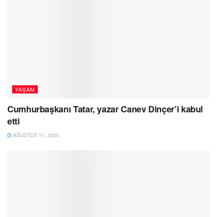
YAŞAM
Cumhurbaşkanı Tatar, yazar Canev Dinçer’i kabul
etti
AĞUSTOS 11, 2025