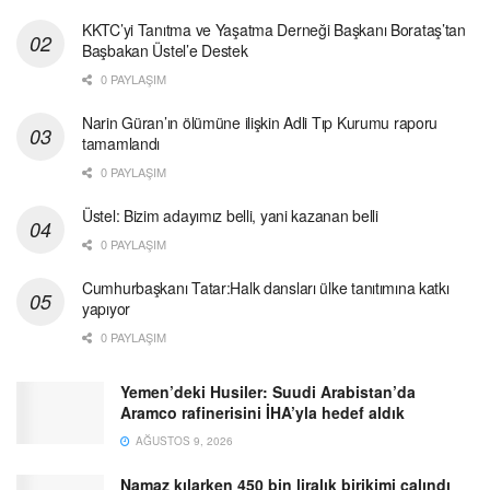
KKTC’yi Tanıtma ve Yaşatma Derneği Başkanı Borataş’tan
Başbakan Üstel’e Destek
0 PAYLAŞIM
Narin Güran’ın ölümüne ilişkin Adli Tıp Kurumu raporu
tamamlandı
0 PAYLAŞIM
Üstel: Bizim adayımız belli, yani kazanan belli
0 PAYLAŞIM
Cumhurbaşkanı Tatar:Halk dansları ülke tanıtımına katkı
yapıyor
0 PAYLAŞIM
Yemen’deki Husiler: Suudi Arabistan’da
Aramco rafinerisini İHA’yla hedef aldık
AĞUSTOS 9, 2026
Namaz kılarken 450 bin liralık birikimi çalındı