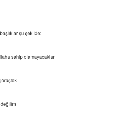
aşlıklar şu şekilde:
 silaha sahip olamayacaklar
görüştük
değilim