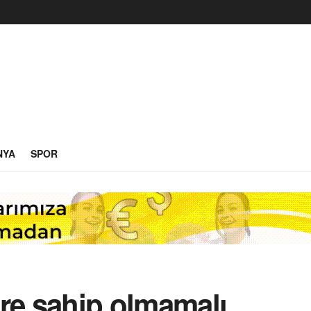
NYA
SPOR
re sahip olmamalı