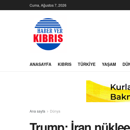
Cuma, Ağustos 7, 2026
ANASAYFA
KIBRIS
TÜRKIYE
YAŞAM
DÜ
Ana sayfa
Dünya
Trump: İran nüklee