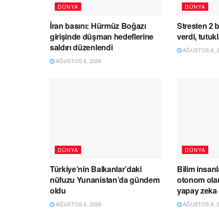
DÜNYA
DÜNYA
İran basını: Hürmüz Boğazı
Stresten 2 b
girişinde düşman hedeflerine
verdi, tutuk
saldırı düzenlendi
AĞUSTOS 6, 2
AĞUSTOS 6, 2026
DÜNYA
DÜNYA
Türkiye’nin Balkanlar’daki
Bilim insanlar
nüfuzu Yunanistan’da gündem
otonom olar
oldu
yapay zeka d
AĞUSTOS 6, 2026
AĞUSTOS 6, 2