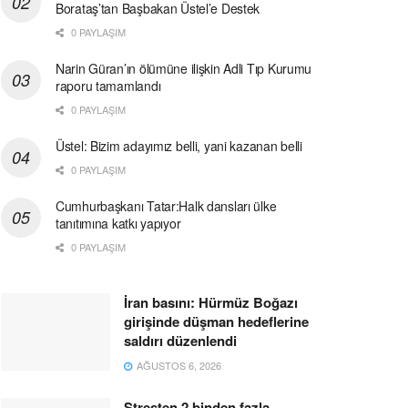
Borataş’tan Başbakan Üstel’e Destek
0 PAYLAŞIM
Narin Güran’ın ölümüne ilişkin Adli Tıp Kurumu
raporu tamamlandı
0 PAYLAŞIM
Üstel: Bizim adayımız belli, yani kazanan belli
0 PAYLAŞIM
Cumhurbaşkanı Tatar:Halk dansları ülke
tanıtımına katkı yapıyor
0 PAYLAŞIM
İran basını: Hürmüz Boğazı
girişinde düşman hedeflerine
saldırı düzenlendi
AĞUSTOS 6, 2026
Stresten 2 binden fazla