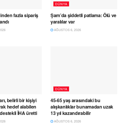
DÜNYA
inden fazla sipariş
Şam’da şiddetli patlama: Ölü ve
landı
yaralılar var
026
AĞUSTOS 6, 2026
DÜNYA
ı, belirli bir kişiyi
45-65 yaş arasındaki bu
ak hedef alabilen
alışkanlıklar bunamadan uzak
estekli İHA üretti
13 yıl kazandırabilir
026
AĞUSTOS 6, 2026