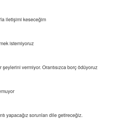
rla iletişimi keseceğim
ürmek istemiyoruz
ir şeylerini vermiyor. Orantısızca borç ödüyoruz
oymuyor
tı yapacağız sorunları dile getireceğiz.