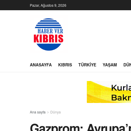
Pazar, Ağustos 9, 2026
ANASAYFA
KIBRIS
TÜRKIYE
YAŞAM
DÜ
Ana sayfa
Dünya
Gazprom: Avrupa’n