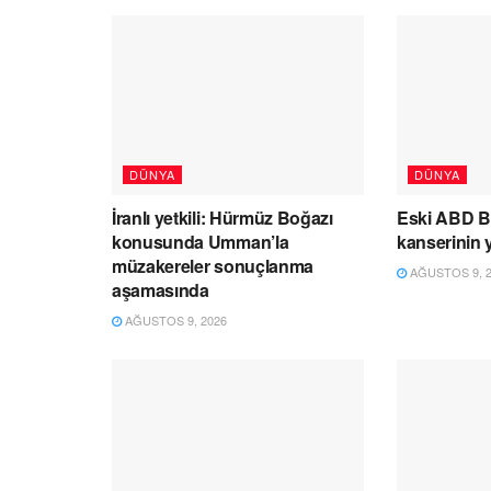
DÜNYA
DÜNYA
İranlı yetkili: Hürmüz Boğazı
Eski ABD B
konusunda Umman’la
kanserinin y
müzakereler sonuçlanma
AĞUSTOS 9, 2
aşamasında
AĞUSTOS 9, 2026