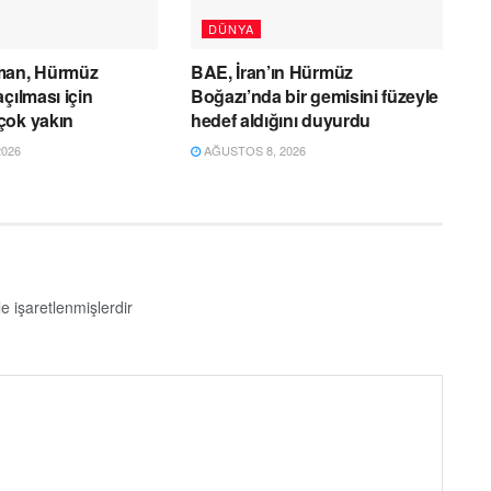
DÜNYA
man, Hürmüz
BAE, İran’ın Hürmüz
çılması için
Boğazı’nda bir gemisini füzeyle
çok yakın
hedef aldığını duyurdu
026
AĞUSTOS 8, 2026
le işaretlenmişlerdir