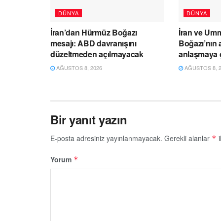
DÜNYA
DÜNYA
İran’dan Hürmüz Boğazı
İran ve Um
mesajı: ABD davranışını
Boğazı’nın a
düzeltmeden açılmayacak
anlaşmaya 
AĞUSTOS 8, 2026
AĞUSTOS 8, 2
Bir yanıt yazın
E-posta adresiniz yayınlanmayacak.
Gerekli alanlar
i
*
Yorum
*