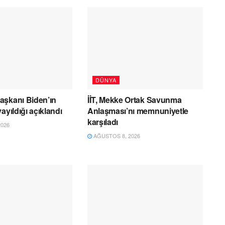
DÜNYA
aşkanı Biden’ın
İİT, Mekke Ortak Savunma
ayıldığı açıklandı
Anlaşması’nı memnuniyetle
karşıladı
026
AĞUSTOS 8, 2026