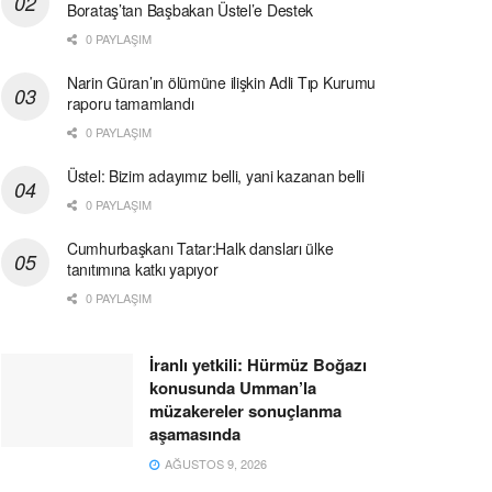
Borataş’tan Başbakan Üstel’e Destek
0 PAYLAŞIM
Narin Güran’ın ölümüne ilişkin Adli Tıp Kurumu
raporu tamamlandı
0 PAYLAŞIM
Üstel: Bizim adayımız belli, yani kazanan belli
0 PAYLAŞIM
Cumhurbaşkanı Tatar:Halk dansları ülke
tanıtımına katkı yapıyor
0 PAYLAŞIM
İranlı yetkili: Hürmüz Boğazı
konusunda Umman’la
müzakereler sonuçlanma
aşamasında
AĞUSTOS 9, 2026