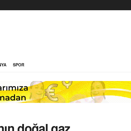
NYA
SPOR
ın doğal gaz