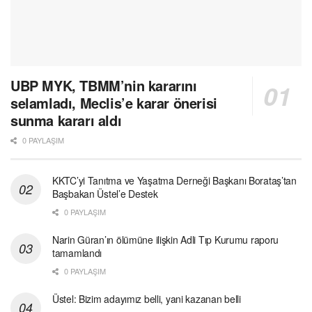
UBP MYK, TBMM’nin kararını
selamladı, Meclis’e karar önerisi
sunma kararı aldı
0 PAYLAŞIM
KKTC’yi Tanıtma ve Yaşatma Derneği Başkanı Borataş’tan
Başbakan Üstel’e Destek
0 PAYLAŞIM
Narin Güran’ın ölümüne ilişkin Adli Tıp Kurumu raporu
tamamlandı
0 PAYLAŞIM
Üstel: Bizim adayımız belli, yani kazanan belli