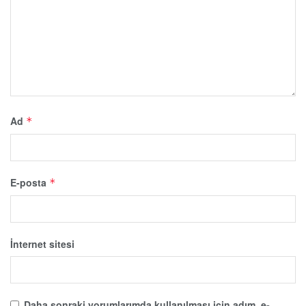
Ad
*
E-posta
*
İnternet sitesi
Daha sonraki yorumlarımda kullanılması için adım, e-