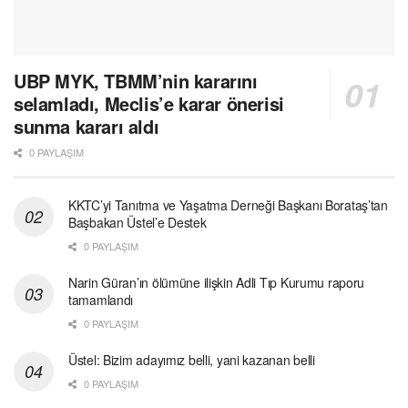
UBP MYK, TBMM’nin kararını
selamladı, Meclis’e karar önerisi
sunma kararı aldı
0 PAYLAŞIM
KKTC’yi Tanıtma ve Yaşatma Derneği Başkanı Borataş’tan
Başbakan Üstel’e Destek
0 PAYLAŞIM
Narin Güran’ın ölümüne ilişkin Adli Tıp Kurumu raporu
tamamlandı
0 PAYLAŞIM
Üstel: Bizim adayımız belli, yani kazanan belli
0 PAYLAŞIM