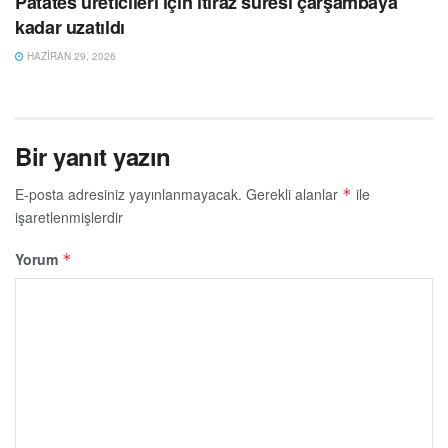
Patates üreticileri için itiraz süresi çarşambaya
kadar uzatıldı
HAZIRAN 29, 2026
Bir yanıt yazın
E-posta adresiniz yayınlanmayacak.
Gerekli alanlar
ile
*
işaretlenmişlerdir
Yorum
*