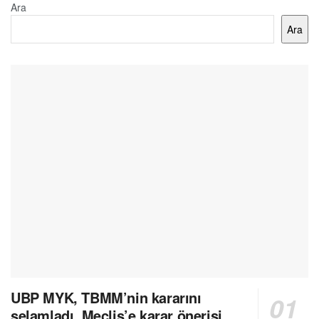
Ara
Ara
UBP MYK, TBMM’nin kararını
selamladı, Meclis’e karar önerisi