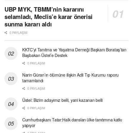
UBP MYK, TBMM’nin kararını
selamladı, Meclis’e karar önerisi
sunma kararı aldı
0 PAYLAŞIM
KKTC’yi Tanıtma ve Yaşatma Derneği Başkanı Borataş’tan
Başbakan Üstel’e Destek
0 PAYLAŞIM
Narin Güran’ın ölümüne ilişkin Adli Tıp Kurumu raporu
tamamlandı
0 PAYLAŞIM
Üstel: Bizim adayımız belli, yani kazanan belli
0 PAYLAŞIM
Cumhurbaşkanı Tatar:Halk dansları ülke tanıtımına katkı
yapıyor
0 PAYLAŞIM