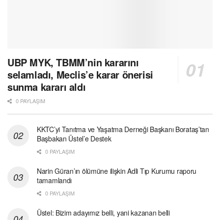
UBP MYK, TBMM’nin kararını
selamladı, Meclis’e karar önerisi
sunma kararı aldı
0 PAYLAŞIM
KKTC’yi Tanıtma ve Yaşatma Derneği Başkanı Borataş’tan
Başbakan Üstel’e Destek
0 PAYLAŞIM
Narin Güran’ın ölümüne ilişkin Adli Tıp Kurumu raporu
tamamlandı
0 PAYLAŞIM
Üstel: Bizim adayımız belli, yani kazanan belli