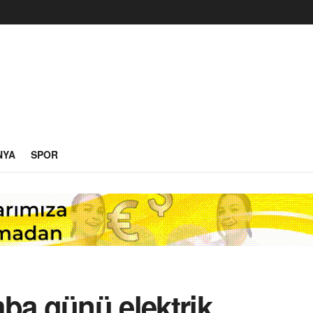
NYA
SPOR
ba günü elektrik