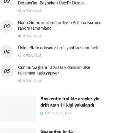
Borataş’tan Başbakan Üstel’e Destek
0 PAYLAŞIM
Narin Güran’ın ölümüne ilişkin Adli Tıp Kurumu
raporu tamamlandı
0 PAYLAŞIM
Üstel: Bizim adayımız belli, yani kazanan belli
0 PAYLAŞIM
Cumhurbaşkanı Tatar:Halk dansları ülke
tanıtımına katkı yapıyor
0 PAYLAŞIM
Başkentte trafikte araçlarıyla
drift atan 11 kişi yakalandı
AĞUSTOS 9, 2026
Gaziantep’te 4,5