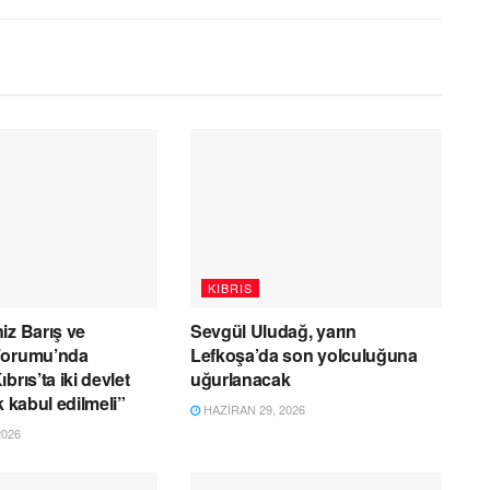
KIBRIS
iz Barış ve
Sevgül Uludağ, yarın
Forumu’nda
Lefkoşa’da son yolculuğuna
brıs’ta iki devlet
uğurlanacak
k kabul edilmeli”
HAZIRAN 29, 2026
2026