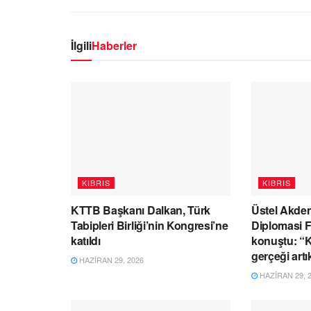
İlgili
Haberler
KIBRIS
KIBRIS
KTTB Başkanı Dalkan, Türk
Üstel Akden
Tabipleri Birliği’nin Kongresi’ne
Diplomasi 
katıldı
konuştu: “Kı
gerçeği artı
HAZIRAN 29, 2026
HAZIRAN 29, 