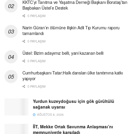
KKTC’yi Tanıtma ve Yaşatma Derneği Başkanı Borataş’tan
Başbakan Üstel’e Destek
0 PAYLAŞIM
Narin Güran’ın ölümüne ilişkin Adli Tıp Kurumu raporu
tamamlandı
0 PAYLAŞIM
Üstel: Bizim adayımız belli, yani kazanan belli
0 PAYLAŞIM
Cumhurbaşkanı Tatar:Halk dansları ülke tanıtımına katkı
yapıyor
0 PAYLAŞIM
Yurdun kuzeydoğusu için gök gürültülü
sağanak uyarısı
AĞUSTOS 8, 2026
İİT, Mekke Ortak Savunma Anlaşması’nı
memnuniyetle karşıladı