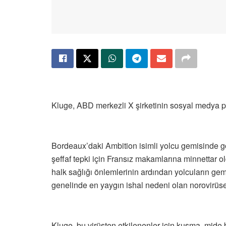
Kluge, ABD merkezli X şirketinin sosyal medya 
Bordeaux’daki Ambition isimli yolcu gemisinde görü
şeffaf tepki için Fransız makamlarına minnettar ol
halk sağlığı önlemlerinin ardından yolcuların gemi
genelinde en yaygın ishal nedeni olan norovirüse 
Kluge, bu virüsten etkilenenler için kusma, mide 