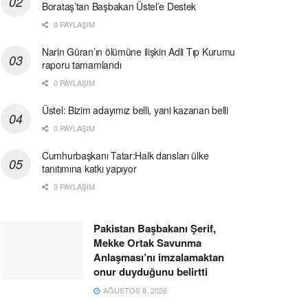
Borataş’tan Başbakan Üstel’e Destek
0 PAYLAŞIM
Narin Güran’ın ölümüne ilişkin Adli Tıp Kurumu
raporu tamamlandı
0 PAYLAŞIM
Üstel: Bizim adayımız belli, yani kazanan belli
0 PAYLAŞIM
Cumhurbaşkanı Tatar:Halk dansları ülke
tanıtımına katkı yapıyor
0 PAYLAŞIM
Pakistan Başbakanı Şerif,
Mekke Ortak Savunma
Anlaşması’nı imzalamaktan
onur duyduğunu belirtti
AĞUSTOS 8, 2026