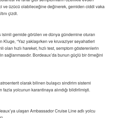
ci ve üzücü olabileceğine değinerek, gemiden ciddi vaka
ını çizdi.
 isimli gemide görülen ve dünya gündemine oturan
n Kluge, “Yaz yaklaşırken ve kruvaziyer seyahatleri
li olan hızlı hareket, hızlı test, semptom gösterenlerin
eğin sağlanmasıdır. Bordeaux’da bunun güçlü bir örneğini
oenterit olarak bilinen bulaşıcı sindirim sistemi
azla yolcunun karantinaya alındığı bildirilmişti.
deaux’ya ulaşan Ambassador Cruise Line adlı yolcu
tü.