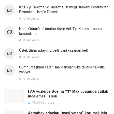
KKTC’yi Tanıtma ve Yaşatma Derneği Başkanı Borataş’tan
Başbakan Üstel’e Destek
0 PAYLAŞIM
Narin Güran’ın ölümüne ilişkin Adli Tıp Kurumu raporu
tamamlandı
0 PAYLAŞIM
Üstel: Bizim adayımız belli, yani kazanan belli
0 PAYLAŞIM
Cumhurbaşkanı Tatar:Halk dansları ülke tanıtımına katkı
yapıyor
0 PAYLAŞIM
FAA yüzlerce Boeing 737 Max uçağında çatlak
incelemesi istedi
AĞUSTOS 7, 2026
Astsubay adayları “mavi vatanı” korumak için