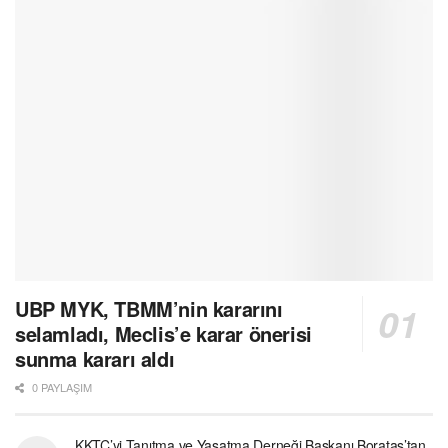
UBP MYK, TBMM’nin kararını
selamladı, Meclis’e karar önerisi
sunma kararı aldı
0 PAYLAŞIM
KKTC’yi Tanıtma ve Yaşatma Derneği Başkanı Borataş’tan