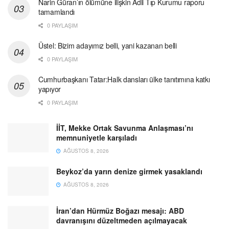
Narin Güran’ın ölümüne ilişkin Adli Tıp Kurumu raporu
tamamlandı
0 PAYLAŞIM
Üstel: Bizim adayımız belli, yani kazanan belli
0 PAYLAŞIM
Cumhurbaşkanı Tatar:Halk dansları ülke tanıtımına katkı
yapıyor
0 PAYLAŞIM
İİT, Mekke Ortak Savunma Anlaşması’nı
memnuniyetle karşıladı
AĞUSTOS 8, 2026
Beykoz’da yarın denize girmek yasaklandı
AĞUSTOS 8, 2026
İran’dan Hürmüz Boğazı mesajı: ABD
davranışını düzeltmeden açılmayacak