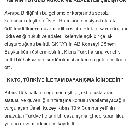
“AB’NİN TUTUMU HUKUK VE ADALETLE ÇELİŞİYOR”
Avrupa Birliği’nin bu gelişmeler karşısında sessiz
kalmasını eleştiren Üstel, Rum tarafının siyasi olarak
ödüllendirilmeye devam edilmesinin, Birliğin savunduğunu
iddia ettiği hukuk ve adalet ilkeleriyle açık bir çelişki
oluşturduğunu belirtti. GKRY’nin AB Konseyi Dönem
Başkanlığını üstlenmesinin, Kıbrıs Türk halkına yönelik
tarihi bir haksızlığın sürdürülmesi anlamına geldiğini ifade
etti.
“KKTC, TÜRKİYE İLE TAM DAYANIŞMA İÇİNDEDİR”
Kıbrıs Türk halkının egemen eşitliği, eşit uluslararası
statüsü ve güvenliğinin tartışma konusu yapılamayacağını
vurgulayan Üstel, Kuzey Kıbrıs Türk Cumhuriyeti’nin
anavatan Türkiye ile tam bir dayanışma içinde kararlılıkla
yoluna devam edeceğini kaydetti.