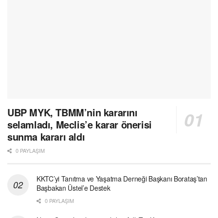
UBP MYK, TBMM’nin kararını
selamladı, Meclis’e karar önerisi
sunma kararı aldı
0 PAYLAŞIM
KKTC’yi Tanıtma ve Yaşatma Derneği Başkanı Borataş’tan
Başbakan Üstel’e Destek
0 PAYLAŞIM