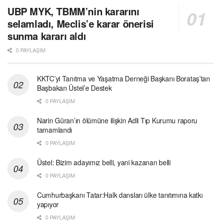
UBP MYK, TBMM’nin kararını
selamladı, Meclis’e karar önerisi
sunma kararı aldı
0 PAYLAŞIM
KKTC’yi Tanıtma ve Yaşatma Derneği Başkanı Borataş’tan
Başbakan Üstel’e Destek
0 PAYLAŞIM
Narin Güran’ın ölümüne ilişkin Adli Tıp Kurumu raporu
tamamlandı
0 PAYLAŞIM
Üstel: Bizim adayımız belli, yani kazanan belli
0 PAYLAŞIM
Cumhurbaşkanı Tatar:Halk dansları ülke tanıtımına katkı
yapıyor
0 PAYLAŞIM