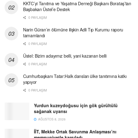
KKTC’yi Tanıtma ve Yaşatma Derneği Başkanı Borataş’tan
Başbakan Üstel’e Destek
0 PAYLAŞIM
Narin Güran’ın ölümüne ilişkin Adli Tıp Kurumu raporu
tamamlandı
0 PAYLAŞIM
Üstel: Bizim adayımız belli, yani kazanan belli
0 PAYLAŞIM
Cumhurbaşkanı Tatar:Halk dansları ülke tanıtımına katkı
yapıyor
0 PAYLAŞIM
Yurdun kuzeydoğusu için gök gürültülü
sağanak uyarısı
AĞUSTOS 8, 2026
İİT, Mekke Ortak Savunma Anlaşması’nı
memnuniyetle karşıladı