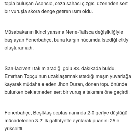
topla buluşan Asensio, ceza sahası çizgisi üzerinden sert
bir vuruşla skora denge getiren isim oldu.
Müsabakanın ikinci yarısına Nene-Talisca değişikliğiyle
başlayan Fenerbahçe, buna karşın hücumda istediği etkiyi
oluşturamadı.
Sarı-lacivertli takım aradığı golü 83. dakikada buldu.
Emirhan Topçu’nun uzaklaştırmak istediği meşin yuvarlağa
kayarak müdahale eden Jhon Duran, dönen topu önünde
bulurken bekletmeden sert bir vuruşla takımını öne geçirdi.
Fenerbahçe, Beşiktaş deplasmanında 2-0 geriye düştüğü
mücadeleden 3-2’lik galibiyetle ayrılarak puanını 25’e
yükseltti.