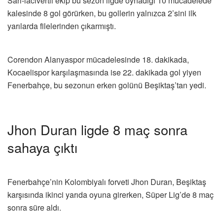
Sarı-lacivertli ekip bu sezon ligde oynadığı 10 mücadelede
kalesinde 8 gol görürken, bu gollerin yalnızca 2’sini ilk
yarılarda filelerinden çıkarmıştı.
Corendon Alanyaspor mücadelesinde 18. dakikada,
Kocaelispor karşılaşmasında ise 22. dakikada gol yiyen
Fenerbahçe, bu sezonun erken golünü Beşiktaş’tan yedi.
Jhon Duran ligde 8 maç sonra
sahaya çıktı
Fenerbahçe’nin Kolombiyalı forveti Jhon Duran, Beşiktaş
karşısında ikinci yarıda oyuna girerken, Süper Lig’de 8 maç
sonra süre aldı.