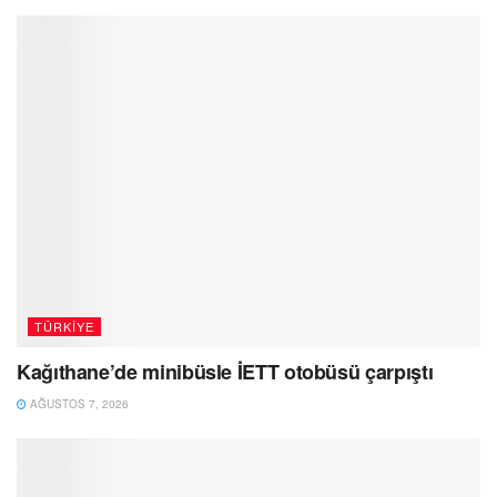
TÜRKIYE
Kağıthane’de minibüsle İETT otobüsü çarpıştı
AĞUSTOS 7, 2026