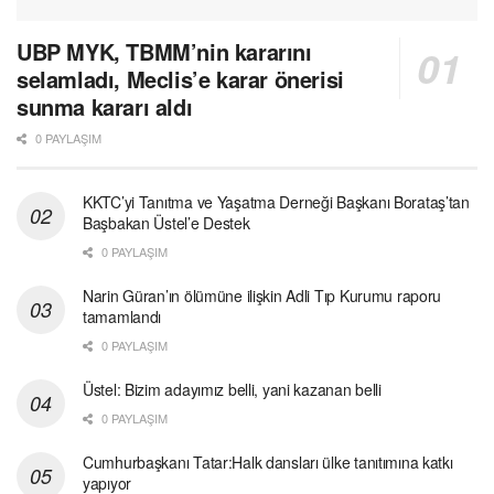
UBP MYK, TBMM’nin kararını
selamladı, Meclis’e karar önerisi
sunma kararı aldı
0 PAYLAŞIM
KKTC’yi Tanıtma ve Yaşatma Derneği Başkanı Borataş’tan
Başbakan Üstel’e Destek
0 PAYLAŞIM
Narin Güran’ın ölümüne ilişkin Adli Tıp Kurumu raporu
tamamlandı
0 PAYLAŞIM
Üstel: Bizim adayımız belli, yani kazanan belli
0 PAYLAŞIM
Cumhurbaşkanı Tatar:Halk dansları ülke tanıtımına katkı
yapıyor