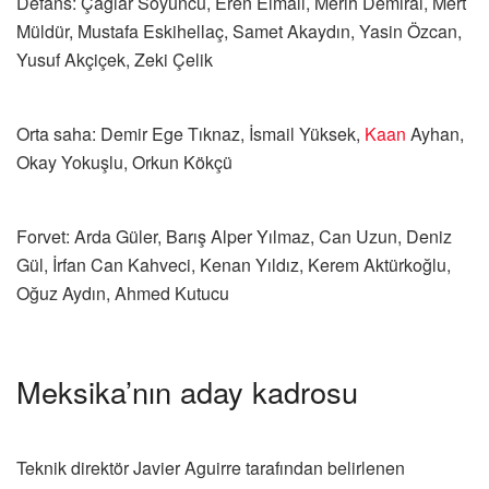
Defans: Çağlar Söyüncü, Eren Elmalı, Merih Demiral, Mert
Müldür, Mustafa Eskihellaç, Samet Akaydın, Yasin Özcan,
Yusuf Akçiçek, Zeki Çelik
Orta saha: Demir Ege Tıknaz, İsmail Yüksek,
Kaan
Ayhan,
Okay Yokuşlu, Orkun Kökçü
Forvet: Arda Güler, Barış Alper Yılmaz, Can Uzun, Deniz
Gül, İrfan Can Kahveci, Kenan Yıldız, Kerem Aktürkoğlu,
Oğuz Aydın, Ahmed Kutucu
Meksika’nın aday kadrosu
Teknik direktör Javier Aguirre tarafından belirlenen