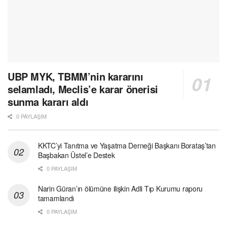
UBP MYK, TBMM’nin kararını
selamladı, Meclis’e karar önerisi
sunma kararı aldı
0 PAYLAŞIM
KKTC’yi Tanıtma ve Yaşatma Derneği Başkanı Borataş’tan
Başbakan Üstel’e Destek
0 PAYLAŞIM
Narin Güran’ın ölümüne ilişkin Adli Tıp Kurumu raporu
tamamlandı
0 PAYLAŞIM