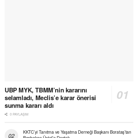
UBP MYK, TBMM’nin kararını
selamladı, Meclis’e karar önerisi
sunma kararı aldı
0 PAYLAŞIM
KKTC’yi Tanıtma ve Yaşatma Derneği Başkanı Borataş’tan
Başbakan Üstel’e Destek