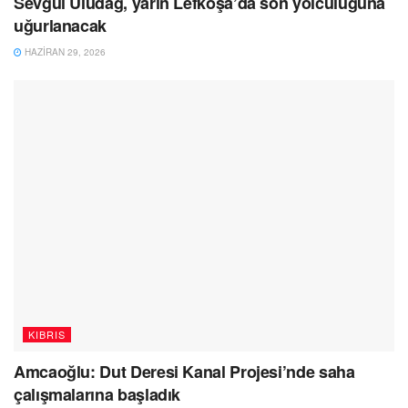
Sevgül Uludağ, yarın Lefkoşa’da son yolculuğuna
uğurlanacak
HAZIRAN 29, 2026
KIBRIS
Amcaoğlu: Dut Deresi Kanal Projesi’nde saha
çalışmalarına başladık