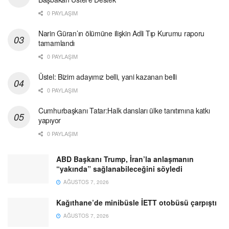
0 PAYLAŞIM
Narin Güran’ın ölümüne ilişkin Adli Tıp Kurumu raporu
tamamlandı
0 PAYLAŞIM
Üstel: Bizim adayımız belli, yani kazanan belli
0 PAYLAŞIM
Cumhurbaşkanı Tatar:Halk dansları ülke tanıtımına katkı
yapıyor
0 PAYLAŞIM
ABD Başkanı Trump, İran’la anlaşmanın
“yakında” sağlanabileceğini söyledi
AĞUSTOS 7, 2026
Kağıthane’de minibüsle İETT otobüsü çarpıştı
AĞUSTOS 7, 2026