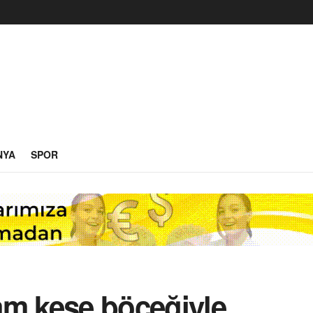
NYA
SPOR
am kese böceğiyle