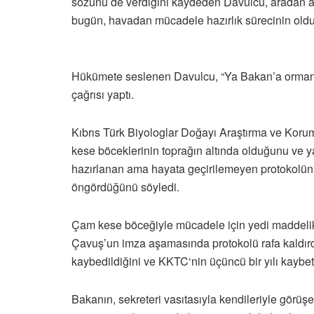
sözünü de verdiğini kaydeden Davulcu, aradan a
bugün, havadan mücadele hazırlık sürecinin olduk
Hükümete seslenen Davulcu, “Ya Bakan’a ormanda
çağrısı yaptı.
Kıbrıs Türk Biyologlar Doğayı Araştırma ve Kor
kese böceklerinin toprağın altında olduğunu ve y
hazırlanan ama hayata geçirilemeyen protokolün
öngördüğünü söyledi.
Çam kese böceğiyle mücadele için yedi maddelik
Çavuş’un imza aşamasında protokolü rafa kaldırd
kaybedildiğini ve KKTC‘nin üçüncü bir yılı kaybe
Bakanın, sekreteri vasıtasıyla kendileriyle görüşe