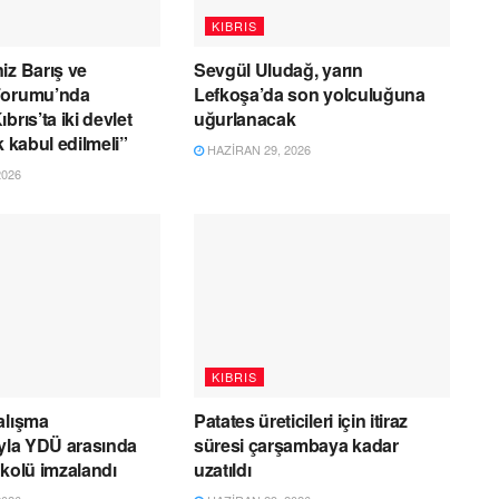
KIBRIS
iz Barış ve
Sevgül Uludağ, yarın
Forumu’nda
Lefkoşa’da son yolculuğuna
brıs’ta iki devlet
uğurlanacak
k kabul edilmeli”
HAZIRAN 29, 2026
2026
KIBRIS
alışma
Patates üreticileri için itiraz
ıyla YDÜ arasında
süresi çarşambaya kadar
okolü imzalandı
uzatıldı