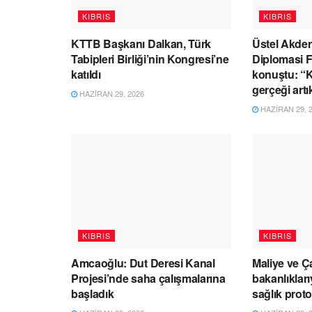
KIBRIS
KIBRIS
KTTB Başkanı Dalkan, Türk
Üstel Akden
Tabipleri Birliği’nin Kongresi’ne
Diplomasi 
katıldı
konuştu: “Kı
gerçeği artı
HAZIRAN 29, 2026
HAZIRAN 29, 
KIBRIS
KIBRIS
Amcaoğlu: Dut Deresi Kanal
Maliye ve Ç
Projesi’nde saha çalışmalarına
bakanlıklar
başladık
sağlık prot