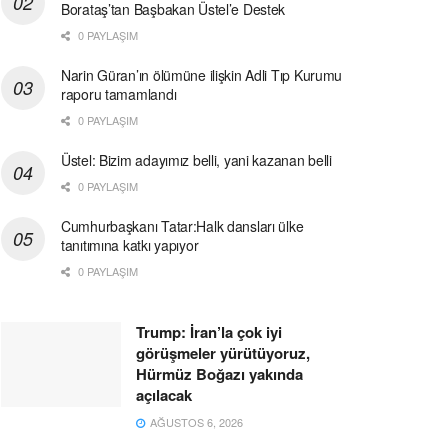
Borataş’tan Başbakan Üstel’e Destek
0 PAYLAŞIM
Narin Güran’ın ölümüne ilişkin Adli Tıp Kurumu
raporu tamamlandı
0 PAYLAŞIM
Üstel: Bizim adayımız belli, yani kazanan belli
0 PAYLAŞIM
Cumhurbaşkanı Tatar:Halk dansları ülke
tanıtımına katkı yapıyor
0 PAYLAŞIM
Trump: İran’la çok iyi
görüşmeler yürütüyoruz,
Hürmüz Boğazı yakında
açılacak
AĞUSTOS 6, 2026