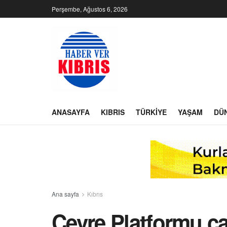
Perşembe, Ağustos 6, 2026
ANASAYFA
KIBRIS
TÜRKIYE
YAŞAM
DÜ
Ana sayfa
Kıbrıs
Çevre Platformu ç