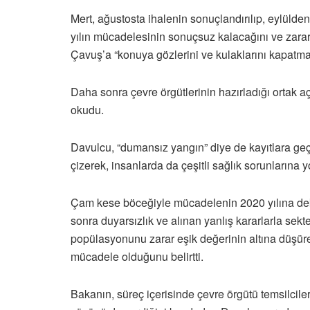
Mert, ağustosta ihalenin sonuçlandırılıp, eylüld
yılın mücadelesinin sonuçsuz kalacağını ve zarar
Çavuş’a “konuya gözlerini ve kulaklarını kapatma
Daha sonra çevre örgütlerinin hazırladığı ortak
okudu.
Davulcu, “dumansız yangın” diye de kayıtlara geçen
çizerek, insanlarda da çeşitli sağlık sorunlarına yol
Çam kese böceğiyle mücadelenin 2020 yılına dek 
sonra duyarsızlık ve alınan yanlış kararlarla sek
popülasyonunu zarar eşik değerinin altına düşü
mücadele olduğunu belirtti.
Bakanın, süreç içerisinde çevre örgütü temsilcile