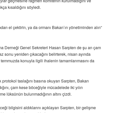
ylar geçmesine rağmen komitenin kurulmadığını ve
ça kısaldığını söyledi.
n el çektirin, ya da ormanı Bakan’ın yönetiminden alın”
uma Derneği Genel Sekreteri Hasan Sarpten de şu an çam
az sonu yeniden çıkacağını belirterek, nisan ayında
 temmuzda konuyla ilgili ihalenin tamamlanmasını da
 protokol taslağını basına okuyan Sarpten, Bakan
ığını, çam kese böceğiyle mücadelede iki yılın
tme lüksünün bulunmadığının altını çizdi.
ceği bilgisini aldıklarını açıklayan Sarpten, bir gelişme