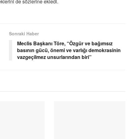
erini de sözlerine ekledi.
Sonraki Haber
Meclis Başkanı Töre, “Özgür ve bağımsız
basının gücü, önemi ve varlığı demokrasinin
vazgeçilmez unsurlarından biri”