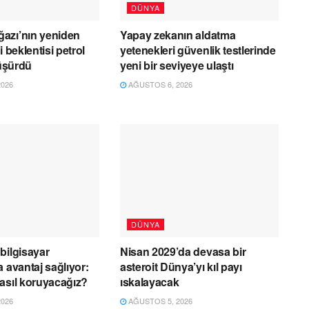
DÜNYA
azı’nın yeniden
Yapay zekanın aldatma
i beklentisi petrol
yetenekleri güvenlik testlerinde
düşürdü
yeni bir seviyeye ulaştı
026
AĞUSTOS 6, 2026
DÜNYA
bilgisayar
Nisan 2029’da devasa bir
 avantaj sağlıyor:
asteroit Dünya’yı kıl payı
asıl koruyacağız?
ıskalayacak
026
AĞUSTOS 5, 2026