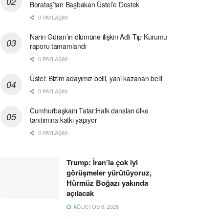
Borataş’tan Başbakan Üstel’e Destek
0 PAYLAŞIM
Narin Güran’ın ölümüne ilişkin Adli Tıp Kurumu
raporu tamamlandı
0 PAYLAŞIM
Üstel: Bizim adayımız belli, yani kazanan belli
0 PAYLAŞIM
Cumhurbaşkanı Tatar:Halk dansları ülke
tanıtımına katkı yapıyor
0 PAYLAŞIM
Trump: İran’la çok iyi
görüşmeler yürütüyoruz,
Hürmüz Boğazı yakında
açılacak
AĞUSTOS 6, 2026