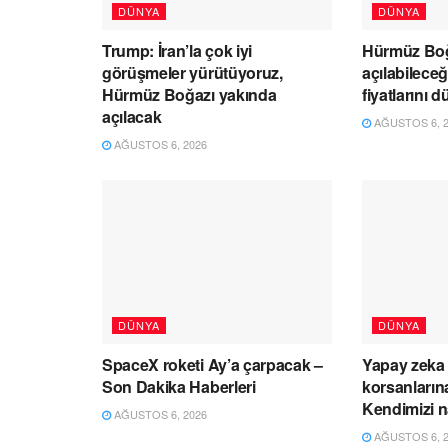
DÜNYA
DÜNYA
Trump: İran’la çok iyi
Hürmüz Boğ
görüşmeler yürütüyoruz,
açılabileceğ
Hürmüz Boğazı yakında
fiyatlarını 
açılacak
AĞUSTOS 6, 2
AĞUSTOS 6, 2026
DÜNYA
DÜNYA
SpaceX roketi Ay’a çarpacak –
Yapay zeka 
Son Dakika Haberleri
korsanlarına
Kendimizi n
AĞUSTOS 6, 2026
AĞUSTOS 6, 2