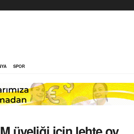
NYA
SPOR
M üyeliği için lehte oy