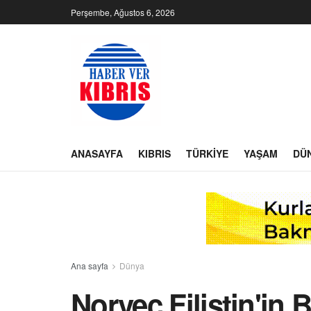
Perşembe, Ağustos 6, 2026
ANASAYFA
KIBRIS
TÜRKIYE
YAŞAM
DÜ
Ana sayfa
Dünya
Norveç Filistin'in B