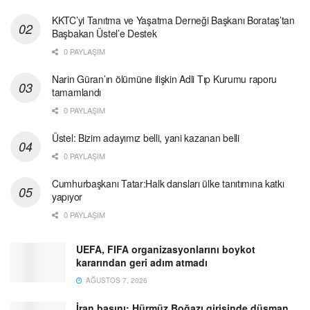
KKTC’yi Tanıtma ve Yaşatma Derneği Başkanı Borataş’tan
Başbakan Üstel’e Destek
0 PAYLAŞIM
Narin Güran’ın ölümüne ilişkin Adli Tıp Kurumu raporu
tamamlandı
0 PAYLAŞIM
Üstel: Bizim adayımız belli, yani kazanan belli
0 PAYLAŞIM
Cumhurbaşkanı Tatar:Halk dansları ülke tanıtımına katkı
yapıyor
0 PAYLAŞIM
UEFA, FIFA organizasyonlarını boykot
kararından geri adım atmadı
AĞUSTOS 7, 2026
İran basını: Hürmüz Boğazı girişinde düşman