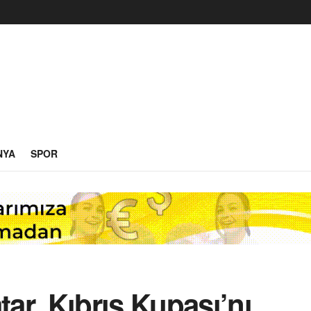
NYA
SPOR
r, Kıbrıs Kupası’nı