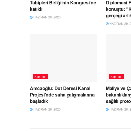
Tabipleri Birliği’nin Kongresi’ne
Diplomasi 
katıldı
konuştu: “Kı
gerçeği artı
HAZIRAN 29, 2026
HAZIRAN 29, 
KIBRIS
KIBRIS
Amcaoğlu: Dut Deresi Kanal
Maliye ve Ç
Projesi’nde saha çalışmalarına
bakanlıklar
başladık
sağlık prot
HAZIRAN 29, 2026
HAZIRAN 29, 