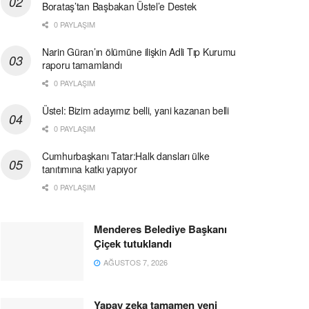
Borataş’tan Başbakan Üstel’e Destek
0 PAYLAŞIM
Narin Güran’ın ölümüne ilişkin Adli Tıp Kurumu
raporu tamamlandı
0 PAYLAŞIM
Üstel: Bizim adayımız belli, yani kazanan belli
0 PAYLAŞIM
Cumhurbaşkanı Tatar:Halk dansları ülke
tanıtımına katkı yapıyor
0 PAYLAŞIM
Menderes Belediye Başkanı
Çiçek tutuklandı
AĞUSTOS 7, 2026
Yapay zeka tamamen yeni