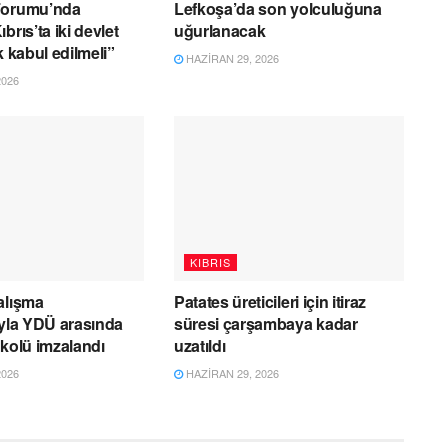
Forumu’nda
Lefkoşa’da son yolculuğuna
brıs’ta iki devlet
uğurlanacak
k kabul edilmeli”
HAZIRAN 29, 2026
2026
KIBRIS
alışma
Patates üreticileri için itiraz
ıyla YDÜ arasında
süresi çarşambaya kadar
okolü imzalandı
uzatıldı
2026
HAZIRAN 29, 2026