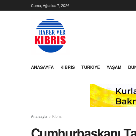
Cuma, Ağustos 7, 2026
ANASAYFA
KIBRIS
TÜRKIYE
YAŞAM
DÜ
Ana sayfa
Kıbrıs
Cumhurbaşkanı Tata