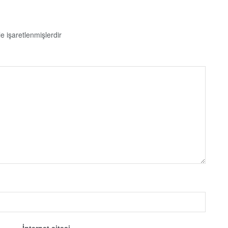
le işaretlenmişlerdir
İnternet sitesi