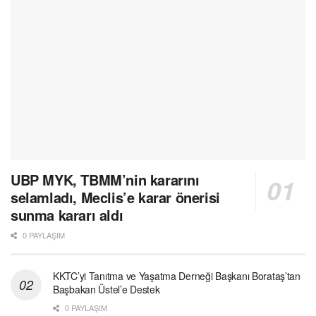
UBP MYK, TBMM’nin kararını
selamladı, Meclis’e karar önerisi
sunma kararı aldı
0 PAYLAŞIM
KKTC’yi Tanıtma ve Yaşatma Derneği Başkanı Borataş’tan
Başbakan Üstel’e Destek
0 PAYLAŞIM