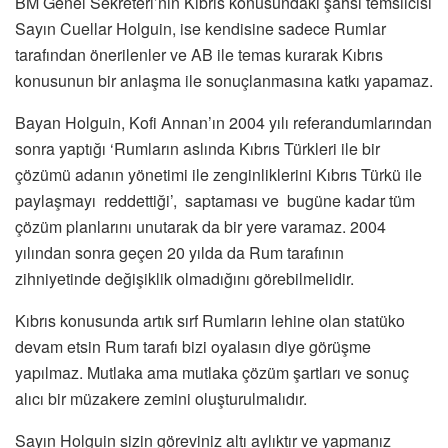
BM Genel Sekreteri’nin Kıbrıs konusundaki şahsi temsilcisi
Sayın Cuellar Holguin, ise kendisine sadece Rumlar
tarafından önerilenler ve AB ile temas kurarak Kıbrıs
konusunun bir anlaşma ile sonuçlanmasına katkı yapamaz.
Bayan Holguin, Kofi Annan’ın 2004 yılı referandumlarından
sonra yaptığı ‘Rumların aslında Kıbrıs Türkleri ile bir
çözümü adanın yönetimi ile zenginliklerini Kıbrıs Türkü ile
paylaşmayı reddettiği’, saptaması ve bugüne kadar tüm
çözüm planlarını unutarak da bir yere varamaz. 2004
yılından sonra geçen 20 yılda da Rum tarafının
zihniyetinde değişiklik olmadığını görebilmelidir.
Kıbrıs konusunda artık sırf Rumların lehine olan statüko
devam etsin Rum tarafı bizi oyalasın diye görüşme
yapılmaz. Mutlaka ama mutlaka çözüm şartları ve sonuç
alıcı bir müzakere zemini oluşturulmalıdır.
Sayın Holguin sizin göreviniz altı aylıktır ve yapmanız