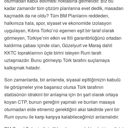
oturmadan kabul edilmesi noktasına gelmelidir. Biz bu
kadar zamandır tüm çözüm planlarına evet dedik, masadan
kaçmadık da ne oldu? Tüm BM Planlarını reddeden,
halkımıza hala, spor, siyaset ve ekonomide izolasyon
uygulayan, Kıbrıs Türkü’nü egemen eşit bir taraf olarak
görmeyen, Türkiye’nin etkin ve fiili garantörlüğünü ortadan
kaldırma çabası içinde olan, Güzelyurt ve Maraş dahil
KKTC topraklarının üçte birini isteyen Rum tarafı
uzlaşmazdır. Bunu görmeyip Türk tarafını suçlamaya
kalkışmak hatadır.
Son zamanlarda, bir anlamda, siyasal eşitliğimizin kabulü
ile görüşmeler yine başarısız olursa Türk tarafının
statüsünün idrakini bir anlaşma için ön şart olarak ortaya
koyan CTP, bunun gereğini yapmalı ve bunları masaya
oturmadan elde etmemiz gerektiğini aksi takdirde yeni bir
Rum oyunu ile karşı karşıya kalabileceğimizi anlamalıdır.