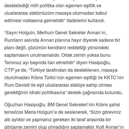
desteklediği milli politika olan egemen eşitlik ve
uluslararası statümüzüm masaya oturmadan kabul
edilmesi noktasına gelmelidir” ifadelerini kullandı.
“Sayın Holguin, Merhum Genel Sekreter Annan’ın,
Rumların aslında Annan planına hayır diyerek sadece bir
planı değil, çözümün kendisini reddettiği yönündeki
saptamasını unutmamalıdır. Ortak zemin yoksa bunu
Temmuz ayı başında ilan etmelidir” diyen Hasipoğlu,
CTP’ye de, “Türkiye tarafından da desteklenen, masaya
oturulmadan Kıbrıs Türkü’nün egemen eşitliği ile KKTC’nin
Rum Devleti ile eşit uluslararası statüye sahip olması
gerektiğinin idraki politikasına” destek çağrısında bulundu.
Oğuzhan Hasipoğlu, BM Genel Sekreteri’nin Kıbrıs şahsi
temsilcisi Maria Holguin’e de seslenerek, “Sizin göreviniz
altı aylıktır ve yapmanız gereken iki taraf arasında bir
görüşme zemini olup olmadığını saptamaktır. Kofi Annan’ın