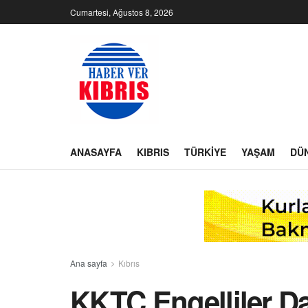
Cumartesi, Ağustos 8, 2026
ANASAYFA
KIBRIS
TÜRKIYE
YAŞAM
DÜ
Ana sayfa
Kıbrıs
KKTC Engelliler D