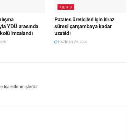
KIBRIS
alışma
Patates üreticileri için itiraz
ıyla YDÜ arasında
süresi çarşambaya kadar
okolü imzalandı
uzatıldı
2026
HAZIRAN 29, 2026
le işaretlenmişlerdir