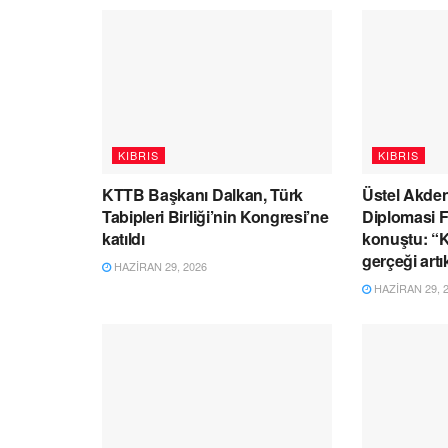
KIBRIS
KIBRIS
KTTB Başkanı Dalkan, Türk
Üstel Akden
Tabipleri Birliği’nin Kongresi’ne
Diplomasi 
katıldı
konuştu: “Kı
gerçeği artı
HAZIRAN 29, 2026
HAZIRAN 29, 