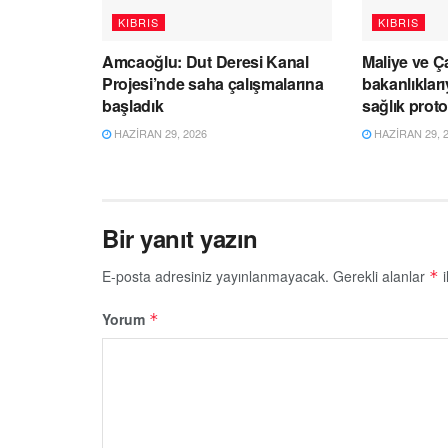
KIBRIS
KIBRIS
Amcaoğlu: Dut Deresi Kanal
Maliye ve Ç
Projesi’nde saha çalışmalarına
bakanlıklar
başladık
sağlık prot
HAZIRAN 29, 2026
HAZIRAN 29, 
Bir yanıt yazın
E-posta adresiniz yayınlanmayacak.
Gerekli alanlar
i
*
Yorum
*