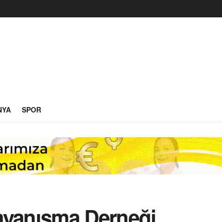
NYA
SPOR
ayanışma Derneği,