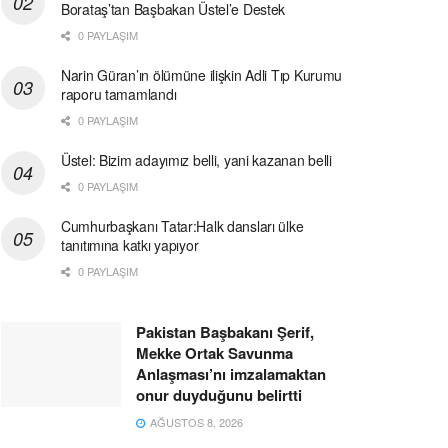
Borataş’tan Başbakan Üstel’e Destek
0 PAYLAŞIM
Narin Güran’ın ölümüne ilişkin Adli Tıp Kurumu
raporu tamamlandı
0 PAYLAŞIM
Üstel: Bizim adayımız belli, yani kazanan belli
0 PAYLAŞIM
Cumhurbaşkanı Tatar:Halk dansları ülke
tanıtımına katkı yapıyor
0 PAYLAŞIM
Pakistan Başbakanı Şerif,
Mekke Ortak Savunma
Anlaşması’nı imzalamaktan
onur duyduğunu belirtti
AĞUSTOS 8, 2026