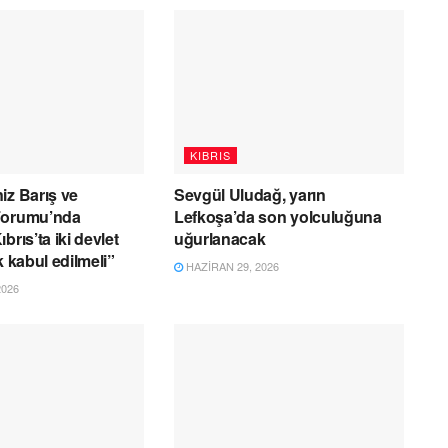
KIBRIS
iz Barış ve
Sevgül Uludağ, yarın
Forumu’nda
Lefkoşa’da son yolculuğuna
brıs’ta iki devlet
uğurlanacak
k kabul edilmeli”
HAZIRAN 29, 2026
2026