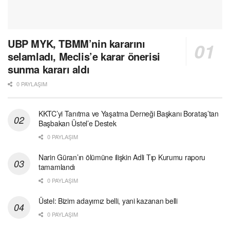
UBP MYK, TBMM’nin kararını
selamladı, Meclis’e karar önerisi
sunma kararı aldı
0 PAYLAŞIM
KKTC’yi Tanıtma ve Yaşatma Derneği Başkanı Borataş’tan
Başbakan Üstel’e Destek
0 PAYLAŞIM
Narin Güran’ın ölümüne ilişkin Adli Tıp Kurumu raporu
tamamlandı
0 PAYLAŞIM
Üstel: Bizim adayımız belli, yani kazanan belli
0 PAYLAŞIM