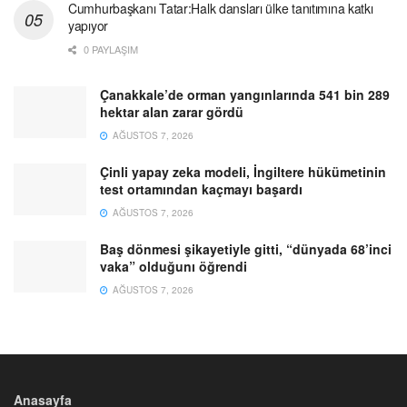
Cumhurbaşkanı Tatar:Halk dansları ülke tanıtımına katkı
yapıyor
0 PAYLAŞIM
Çanakkale’de orman yangınlarında 541 bin 289
hektar alan zarar gördü
AĞUSTOS 7, 2026
Çinli yapay zeka modeli, İngiltere hükümetinin
test ortamından kaçmayı başardı
AĞUSTOS 7, 2026
Baş dönmesi şikayetiyle gitti, “dünyada 68’inci
vaka” olduğunı öğrendi
AĞUSTOS 7, 2026
Anasayfa