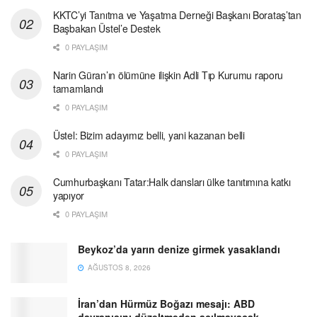
KKTC’yi Tanıtma ve Yaşatma Derneği Başkanı Borataş’tan
Başbakan Üstel’e Destek
0 PAYLAŞIM
Narin Güran’ın ölümüne ilişkin Adli Tıp Kurumu raporu
tamamlandı
0 PAYLAŞIM
Üstel: Bizim adayımız belli, yani kazanan belli
0 PAYLAŞIM
Cumhurbaşkanı Tatar:Halk dansları ülke tanıtımına katkı
yapıyor
0 PAYLAŞIM
Beykoz’da yarın denize girmek yasaklandı
AĞUSTOS 8, 2026
İran’dan Hürmüz Boğazı mesajı: ABD