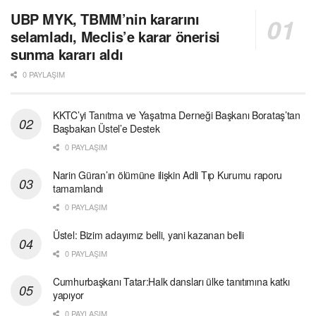
UBP MYK, TBMM’nin kararını
selamladı, Meclis’e karar önerisi
sunma kararı aldı
0 PAYLAŞIM
KKTC’yi Tanıtma ve Yaşatma Derneği Başkanı Borataş’tan
Başbakan Üstel’e Destek
0 PAYLAŞIM
Narin Güran’ın ölümüne ilişkin Adli Tıp Kurumu raporu
tamamlandı
0 PAYLAŞIM
Üstel: Bizim adayımız belli, yani kazanan belli
0 PAYLAŞIM
Cumhurbaşkanı Tatar:Halk dansları ülke tanıtımına katkı
yapıyor
0 PAYLAŞIM