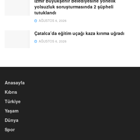
İzmir Büyükşehir Belediyesine yönelik
yolsuzluk soruşturmasında 2 şüpheli
tutuklandı
AĞUSTOS 6, 2026
Çatalca’da eğitim uçağı kaza kırıma uğradı
AĞUSTOS 6, 2026
Anasayfa
Kıbrıs
Türkiye
Yaşam
Dünya
Spor