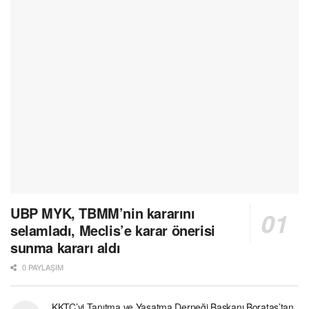
UBP MYK, TBMM’nin kararını
selamladı, Meclis’e karar önerisi
sunma kararı aldı
0 PAYLAŞIM
KKTC’yi Tanıtma ve Yaşatma Derneği Başkanı Borataş’tan