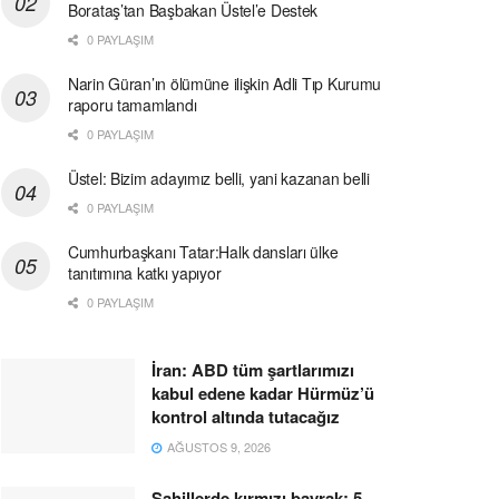
Borataş’tan Başbakan Üstel’e Destek
0 PAYLAŞIM
Narin Güran’ın ölümüne ilişkin Adli Tıp Kurumu
raporu tamamlandı
0 PAYLAŞIM
Üstel: Bizim adayımız belli, yani kazanan belli
0 PAYLAŞIM
Cumhurbaşkanı Tatar:Halk dansları ülke
tanıtımına katkı yapıyor
0 PAYLAŞIM
İran: ABD tüm şartlarımızı
kabul edene kadar Hürmüz’ü
kontrol altında tutacağız
AĞUSTOS 9, 2026
Sahillerde kırmızı bayrak: 5