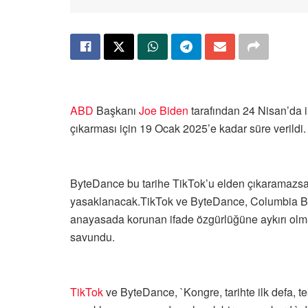
ABD
Başkanı
Joe Biden
tarafından 24 Nisan’da 
çıkarması için 19 Ocak 2025’e kadar süre verildi.
ByteDance bu tarihe TikTok’u elden çıkaramazs
yasaklanacak.TikTok ve ByteDance, Columbia Bö
anayasada korunan ifade özgürlüğüne aykırı olmas
savundu.
TikTok
ve ByteDance, `Kongre, tarihte ilk defa, te