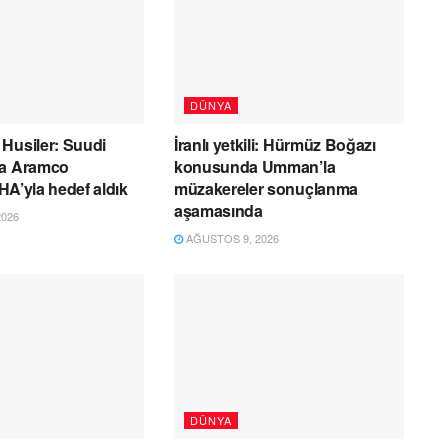
DÜNYA
Husiler: Suudi
İranlı yetkili: Hürmüz Boğazı
da Aramco
konusunda Umman’la
 İHA’yla hedef aldık
müzakereler sonuçlanma
aşamasında
026
AĞUSTOS 9, 2026
DÜNYA