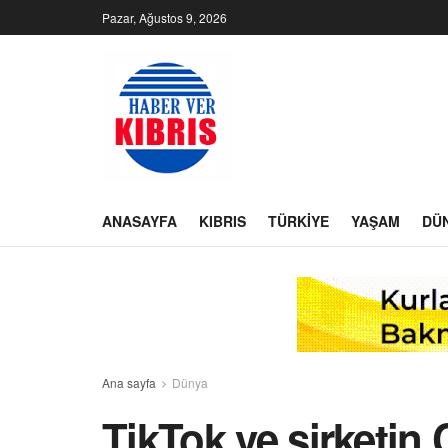
Pazar, Ağustos 9, 2026
ANASAYFA
KIBRIS
TÜRKIYE
YAŞAM
DÜ
Ana sayfa
Dünya
TikTok ve şirketin Ç