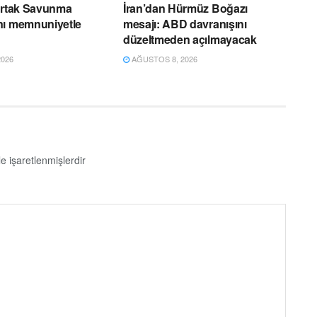
Ortak Savunma
İran’dan Hürmüz Boğazı
nı memnuniyetle
mesajı: ABD davranışını
düzeltmeden açılmayacak
026
AĞUSTOS 8, 2026
le işaretlenmişlerdir