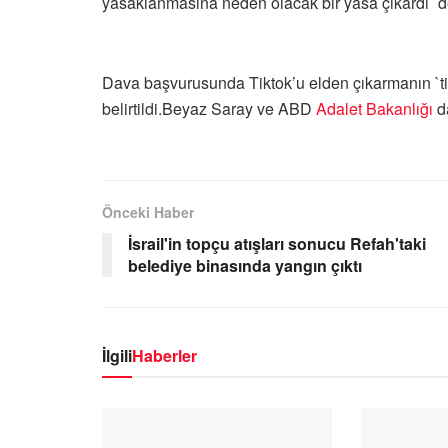
yasaklanmasına neden olacak bir yasa çıkardı` d
Dava başvurusunda Tiktok’u elden çıkarmanın `ti
belirtildi.Beyaz Saray ve ABD
Adalet Bakanlığı
da
Önceki Haber
İsrail'in topçu atışları sonucu Refah'taki
belediye binasında yangın çıktı
İlgili
Haberler