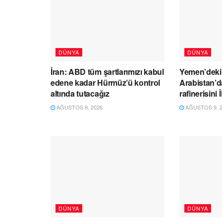
DÜNYA
DÜNYA
İran: ABD tüm şartlarımızı kabul
Yemen’deki 
edene kadar Hürmüz’ü kontrol
Arabistan’
altında tutacağız
rafinerisini
AĞUSTOS 9, 2026
AĞUSTOS 9, 2
DÜNYA
DÜNYA