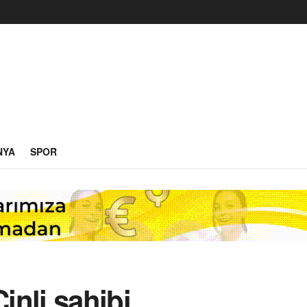
NYA
SPOR
inli sahibi