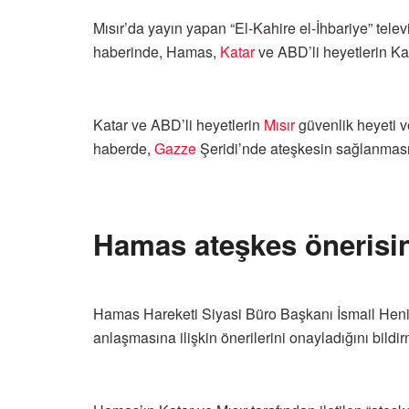
Mısır’da yayın yapan “El-Kahire el-İhbariye” tele
haberinde, Hamas,
Katar
ve ABD’li heyetlerin Kah
Katar ve ABD’li heyetlerin
Mısır
güvenlik heyeti 
haberde,
Gazze
Şeridi’nde ateşkesin sağlanması i
Hamas ateşkes önerisin
Hamas Hareketi Siyasi Büro Başkanı İsmail Heniy
anlaşmasına ilişkin önerilerini onayladığını bildirm