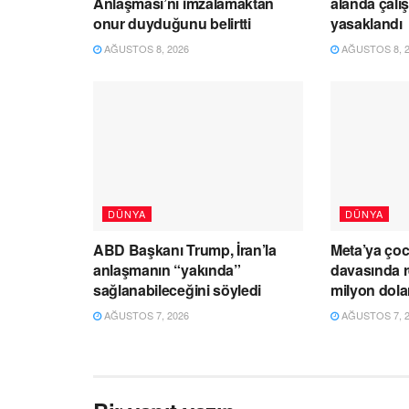
Anlaşması’nı imzalamaktan
alanda çalı
onur duyduğunu belirtti
yasaklandı
AĞUSTOS 8, 2026
AĞUSTOS 8, 2
DÜNYA
DÜNYA
ABD Başkanı Trump, İran’la
Meta’ya çoc
anlaşmanın “yakında”
davasında r
sağlanabileceğini söyledi
milyon dol
AĞUSTOS 7, 2026
AĞUSTOS 7, 2