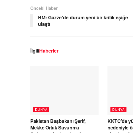
Önceki Haber
BM: Gazze'de durum yeni bir kritik eşiğe
ulaştı
İlgili
Haberler
DÜNYA
DÜNYA
Pakistan Başbakanı Şerif,
KKTC’de yük
Mekke Ortak Savunma
nedeniyle ö