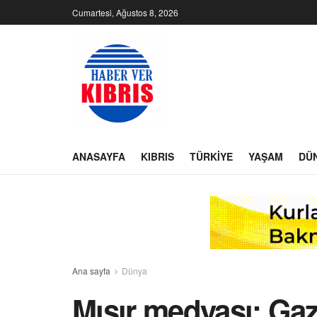
Cumartesi, Ağustos 8, 2026
ANASAYFA
KIBRIS
TÜRKIYE
YAŞAM
DÜ
Ana sayfa
Dünya
Mısır medyası: Gaz