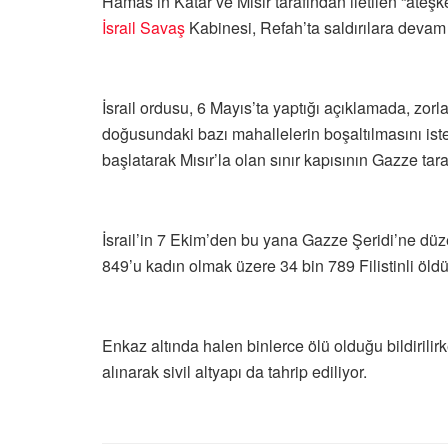
Hamas’ın Katar ve Mısır tarafından iletilen “ateş
İsrail
Savaş
Kabinesi, Refah’ta saldırılara devam k
İsrail ordusu, 6 Mayıs’ta yaptığı açıklamada, zorla
doğusundaki bazı mahallelerin boşaltılmasını ist
başlatarak Mısır’la olan sınır kapısının Gazze tara
İsrail’in 7 Ekim’den bu yana Gazze Şeridi’ne düze
849’u kadın olmak üzere 34 bin 789 Filistinli öldü
Enkaz altında halen binlerce ölü olduğu bildirilir
alınarak sivil altyapı da tahrip ediliyor.