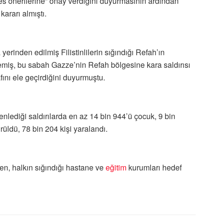
kes önerilerine” onay verdiğini duyurmasının ardından
ararı almıştı.
 yerinden edilmiş Filistinlilerin sığındığı Refah’ın
emiş, bu sabah Gazze’nin Refah bölgesine kara saldırısı
fını ele geçirdiğini duyurmuştu.
nlediği saldırılarda en az 14 bin 944’ü çocuk, 9 bin
rüldü, 78 bin 204 kişi yaralandı.
ken, halkın sığındığı hastane ve
eğitim
kurumları hedef