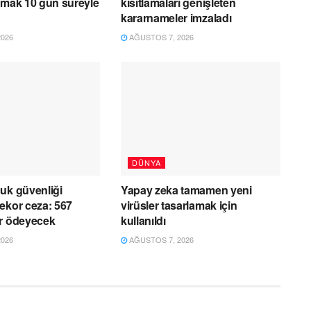
şmak 10 gün süreyle
kısıtlamaları genişleten
kararnameler imzaladı
026
AĞUSTOS 7, 2026
DÜNYA
uk güvenliği
Yapay zeka tamamen yeni
ekor ceza: 567
virüsler tasarlamak için
ar ödeyecek
kullanıldı
026
AĞUSTOS 7, 2026