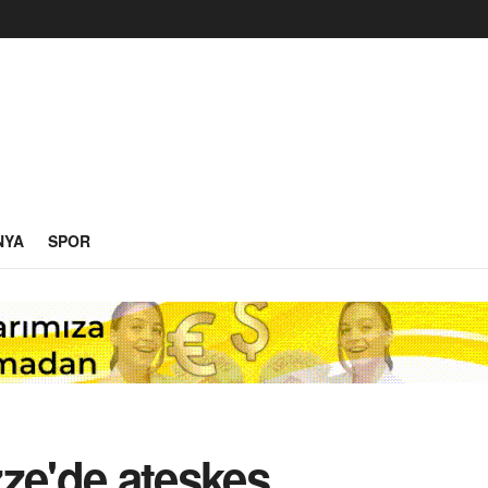
NYA
SPOR
ze'de ateşkes