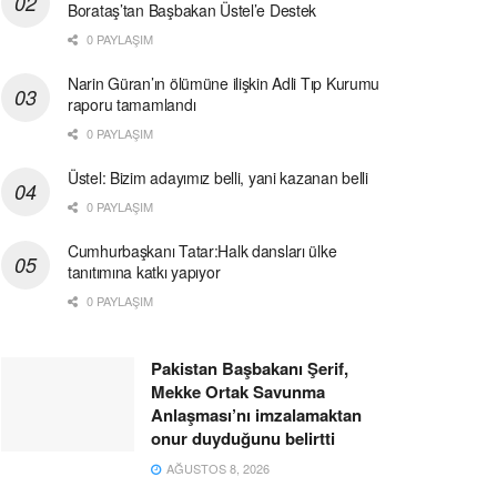
Borataş’tan Başbakan Üstel’e Destek
0 PAYLAŞIM
Narin Güran’ın ölümüne ilişkin Adli Tıp Kurumu
raporu tamamlandı
0 PAYLAŞIM
Üstel: Bizim adayımız belli, yani kazanan belli
0 PAYLAŞIM
Cumhurbaşkanı Tatar:Halk dansları ülke
tanıtımına katkı yapıyor
0 PAYLAŞIM
Pakistan Başbakanı Şerif,
Mekke Ortak Savunma
Anlaşması’nı imzalamaktan
onur duyduğunu belirtti
AĞUSTOS 8, 2026