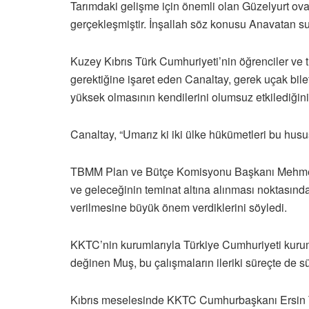
Tarımdaki gelişme için önemli olan Güzelyurt ova
gerçekleşmiştir. İnşallah söz konusu Anavatan su
Kuzey Kıbrıs Türk Cumhuriyeti’nin öğrenciler ve tu
gerektiğine işaret eden Canaltay, gerek uçak bile
yüksek olmasının kendilerini olumsuz etkilediğini b
Canaltay, “Umarız ki iki ülke hükümetleri bu husus
TBMM Plan ve Bütçe Komisyonu Başkanı Mehmet M
ve geleceğinin teminat altına alınması noktası
verilmesine büyük önem verdiklerini söyledi.
KKTC’nin kurumlarıyla Türkiye Cumhuriyeti kurum
değinen Muş, bu çalışmaların ileriki süreçte de sür
Kıbrıs meselesinde KKTC Cumhurbaşkanı Ersin Ta