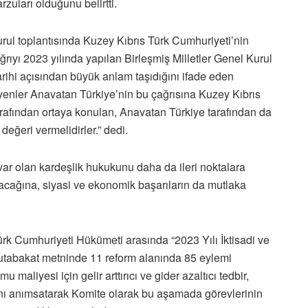
zuları olduğunu belirtti.
l toplantısında Kuzey Kıbrıs Türk Cumhuriyeti’nin
ıyı 2023 yılında yapılan Birleşmiş Milletler Genel Kurul
arihi açısından büyük anlam taşıdığını ifade eden
eyenler Anavatan Türkiye’nin bu çağrısına Kuzey Kıbrıs
afından ortaya konulan, Anavatan Türkiye tarafından da
eğeri vermelidirler.” dedi.
var olan kardeşlik hukukunu daha da ileri noktalara
cağına, siyasi ve ekonomik başarıların da mutlaka
ürk Cumhuriyeti Hükümeti arasında “2023 Yılı İktisadi ve
mutabakat metninde 11 reform alanında 85 eylemi
maliyesi için gelir arttırıcı ve gider azaltıcı tedbir,
ını anımsatarak Komite olarak bu aşamada görevlerinin