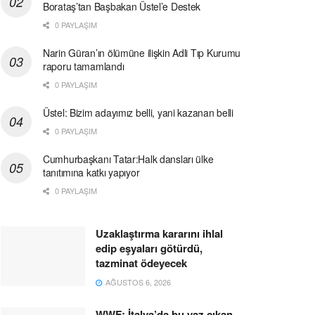
Borataş’tan Başbakan Üstel’e Destek
0 PAYLAŞIM
Narin Güran’ın ölümüne ilişkin Adli Tıp Kurumu
raporu tamamlandı
0 PAYLAŞIM
Üstel: Bizim adayımız belli, yani kazanan belli
0 PAYLAŞIM
Cumhurbaşkanı Tatar:Halk dansları ülke
tanıtımına katkı yapıyor
0 PAYLAŞIM
Uzaklaştırma kararını ihlal
edip eşyaları götürdü,
tazminat ödeyecek
AĞUSTOS 6, 2026
WWF: İtalya’da bu yaz çıkan