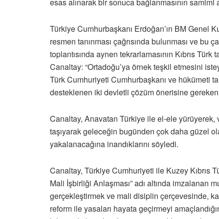
esas alınarak bir sonuca bağlanmasının samimi ar
Türkiye Cumhurbaşkanı Erdoğan’ın BM Genel Kuru
resmen tanınması çağrısında bulunması ve bu çağr
toplantısında aynen tekrarlamasının Kıbrıs Türk t
Canaltay: “Ortadoğu’ya örnek teşkil etmesini ist
Türk Cumhuriyeti Cumhurbaşkanı ve hükümeti tar
desteklenen iki devletli çözüm önerisine gereken d
Canaltay, Anavatan Türkiye ile el-ele yürüyerek, 
taşıyarak geleceğin bugünden çok daha güzel ola
yakalanacağına inandıklarını söyledi.
Canaltay, Türkiye Cumhuriyeti ile Kuzey Kıbrıs T
Mali İşbirliği Anlaşması” adı altında imzalanan 
gerçekleştirmek ve mali disiplin çerçevesinde, kamu 
reform ile yasaları hayata geçirmeyi amaçlandığ