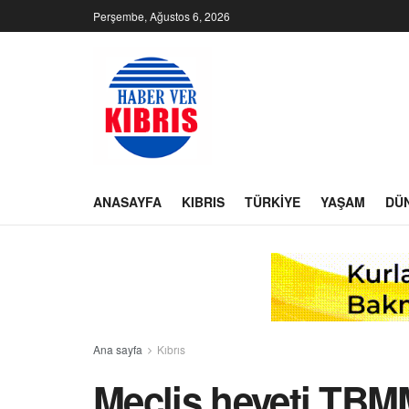
Perşembe, Ağustos 6, 2026
ANASAYFA
KIBRIS
TÜRKIYE
YAŞAM
DÜ
Ana sayfa
Kıbrıs
Meclis heyeti TBM