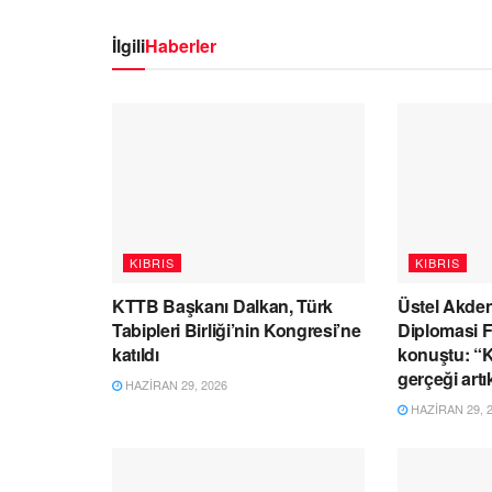
İlgili
Haberler
KIBRIS
KIBRIS
KTTB Başkanı Dalkan, Türk
Üstel Akden
Tabipleri Birliği’nin Kongresi’ne
Diplomasi 
katıldı
konuştu: “Kı
gerçeği artı
HAZIRAN 29, 2026
HAZIRAN 29, 