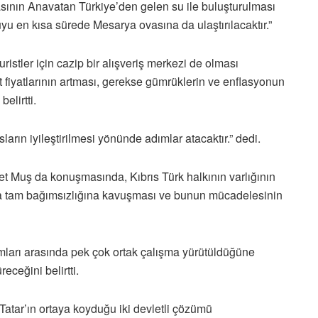
sının Anavatan Türkiye’den gelen su ile buluşturulması
yu en kısa sürede Mesarya ovasına da ulaştırılacaktır.”
ristler için cazip bir alışveriş merkezi de olması
t fiyatlarının artması, gerekse gümrüklerin ve enflasyonun
elirtti.
ların iyileştirilmesi yönünde adımlar atacaktır.” dedi.
uş da konuşmasında, Kıbrıs Türk halkının varlığının
nda tam bağımsızlığına kavuşması ve bunun mücadelesinin
ları arasında pek çok ortak çalışma yürütüldüğüne
eceğini belirtti.
tar’ın ortaya koyduğu iki devletli çözümü