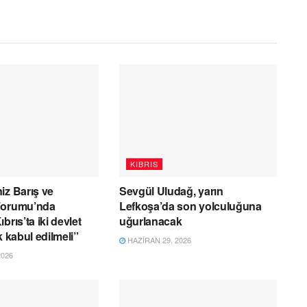
KIBRIS
iz Barış ve
Sevgül Uludağ, yarın
Forumu’nda
Lefkoşa’da son yolculuğuna
brıs’ta iki devlet
uğurlanacak
k kabul edilmeli”
HAZIRAN 29, 2026
2026