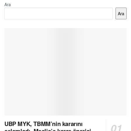
Ara
Ara
UBP MYK, TBMM’nin kararını
selamladı, Meclis’e karar önerisi