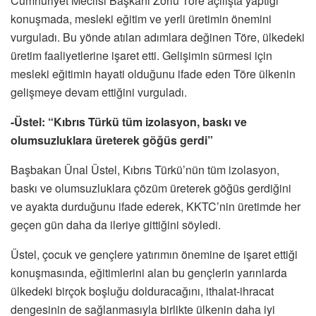
Cumhuriyet Meclisi Başkanı Zorlu Töre açılışta yaptığı
konuşmada, mesleki eğitim ve yerli üretimin önemini
vurguladı. Bu yönde atılan adımlara değinen Töre, ülkedeki
üretim faaliyetlerine işaret etti. Gelişimin sürmesi için
mesleki eğitimin hayati olduğunu ifade eden Töre ülkenin
gelişmeye devam ettiğini vurguladı.
-Üstel: “Kıbrıs Türkü tüm izolasyon, baskı ve
olumsuzluklara üreterek göğüs gerdi”
Başbakan Ünal Üstel, Kıbrıs Türkü’nün tüm izolasyon,
baskı ve olumsuzluklara çözüm üreterek göğüs gerdiğini
ve ayakta durduğunu ifade ederek, KKTC’nin üretimde her
geçen gün daha da ileriye gittiğini söyledi.
Üstel, çocuk ve gençlere yatırımın önemine de işaret ettiği
konuşmasında, eğitimlerini alan bu gençlerin yarınlarda
ülkedeki birçok boşluğu dolduracağını, ithalat-ihracat
dengesinin de sağlanmasıyla birlikte ülkenin daha iyi