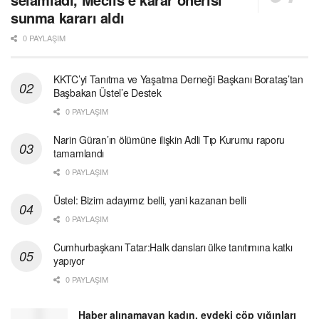
sunma kararı aldı
0 PAYLAŞIM
KKTC’yi Tanıtma ve Yaşatma Derneği Başkanı Borataş’tan
Başbakan Üstel’e Destek
0 PAYLAŞIM
Narin Güran’ın ölümüne ilişkin Adli Tıp Kurumu raporu
tamamlandı
0 PAYLAŞIM
Üstel: Bizim adayımız belli, yani kazanan belli
0 PAYLAŞIM
Cumhurbaşkanı Tatar:Halk dansları ülke tanıtımına katkı
yapıyor
0 PAYLAŞIM
Haber alınamayan kadın, evdeki çöp yığınları