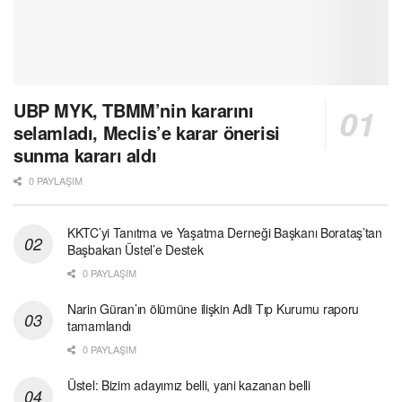
UBP MYK, TBMM’nin kararını
selamladı, Meclis’e karar önerisi
sunma kararı aldı
0 PAYLAŞIM
KKTC’yi Tanıtma ve Yaşatma Derneği Başkanı Borataş’tan
Başbakan Üstel’e Destek
0 PAYLAŞIM
Narin Güran’ın ölümüne ilişkin Adli Tıp Kurumu raporu
tamamlandı
0 PAYLAŞIM
Üstel: Bizim adayımız belli, yani kazanan belli