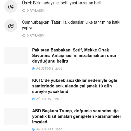
Üstel: Bizim adayımız belli, yani kazanan belli
0 PAYLAŞIM
Cumhurbaşkanı Tatar:Halk dansları ülke tanıtımına katkı
yapıyor
0 PAYLAŞIM
Pakistan Başbakanı Şerif, Mekke Ortak
Savunma Anlaşması’nı imzalamaktan onur
duyduğunu belirtti
AĞUSTOS 8, 2026
KKTC’de yüksek sıcaklıklar nedeniyle öğle
saatlerinde açık alanda çalışmak 10 gün
süreyle yasaklandı
AĞUSTOS 8, 2026
ABD Başkanı Trump, doğumla vatandaşlığa
yönelik kısıtlamaları genişleten kararnameler
imzaladı
AĞUSTOS 7, 2026