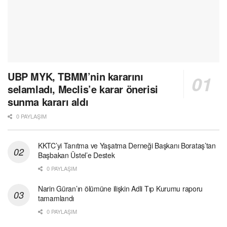
UBP MYK, TBMM’nin kararını
selamladı, Meclis’e karar önerisi
sunma kararı aldı
0 PAYLAŞIM
KKTC’yi Tanıtma ve Yaşatma Derneği Başkanı Borataş’tan
Başbakan Üstel’e Destek
0 PAYLAŞIM
Narin Güran’ın ölümüne ilişkin Adli Tıp Kurumu raporu
tamamlandı
0 PAYLAŞIM