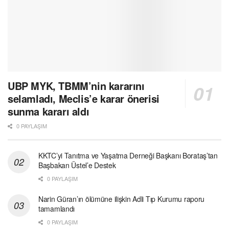
UBP MYK, TBMM’nin kararını
selamladı, Meclis’e karar önerisi
sunma kararı aldı
0 PAYLAŞIM
KKTC’yi Tanıtma ve Yaşatma Derneği Başkanı Borataş’tan
Başbakan Üstel’e Destek
0 PAYLAŞIM
Narin Güran’ın ölümüne ilişkin Adli Tıp Kurumu raporu
tamamlandı
0 PAYLAŞIM