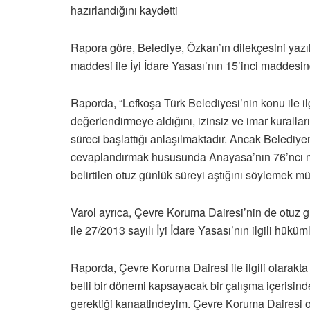
hazırlandığını kaydetti
Rapora göre, Belediye, Özkan’ın dilekçesini yaz
maddesi ile İyi İdare Yasası’nın 15’inci maddesind
Raporda, “Lefkoşa Türk Belediyesi’nin konu ile ilg
değerlendirmeye aldığını, izinsiz ve imar kuralları
süreci başlattığı anlaşılmaktadır. Ancak Belediye
cevaplandırmak hususunda Anayasa’nın 76’ncı ma
belirtilen otuz günlük süreyi aştığını söylemek m
Varol ayrıca, Çevre Koruma Dairesi’nin de otuz
ile 27/2013 sayılı İyi İdare Yasası’nın ilgili hüküm
Raporda, Çevre Koruma Dairesi ile ilgili olarakta
belli bir dönemi kapsayacak bir çalışma içerisi
gerektiği kanaatindeyim. Çevre Koruma Dairesi 