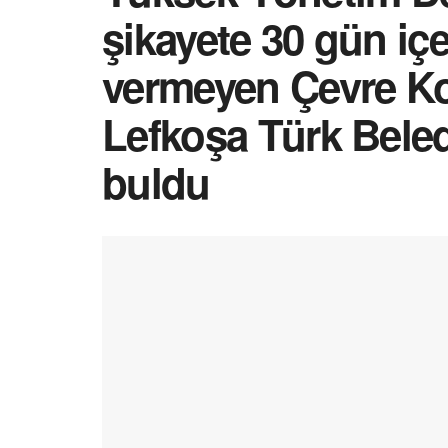
şikayete 30 gün iç
vermeyen Çevre Ko
Lefkoşa Türk Beled
buldu