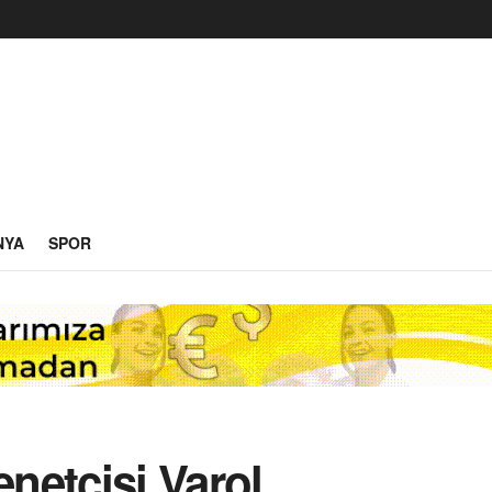
NYA
SPOR
etçisi Varol,