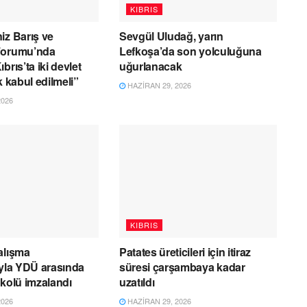
KIBRIS
iz Barış ve
Sevgül Uludağ, yarın
Forumu’nda
Lefkoşa’da son yolculuğuna
brıs’ta iki devlet
uğurlanacak
k kabul edilmeli”
HAZIRAN 29, 2026
2026
KIBRIS
alışma
Patates üreticileri için itiraz
ıyla YDÜ arasında
süresi çarşambaya kadar
okolü imzalandı
uzatıldı
2026
HAZIRAN 29, 2026