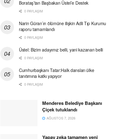
Borataş’tan Başbakan Üstel’e Destek
0 PAYLAŞIM
Narin Güran’ın ölümüne ilişkin Adli Tıp Kurumu
raporu tamamlandı
0 PAYLAŞIM
Üstel: Bizim adayımız belli, yani kazanan belli
0 PAYLAŞIM
Cumhurbaşkanı Tatar:Halk dansları ülke
tanıtımına katkı yapıyor
0 PAYLAŞIM
Menderes Belediye Başkanı
Çiçek tutuklandı
AĞUSTOS 7, 2026
Yapay zeka tamamen yeni