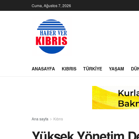
Cuma, Ağustos 7, 2026
ANASAYFA
KIBRIS
TÜRKIYE
YAŞAM
DÜ
Ana sayfa
Kıbrıs
Yüksek Yönetim Den