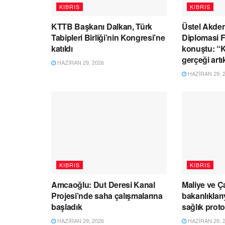
KIBRIS
KIBRIS
KTTB Başkanı Dalkan, Türk
Üstel Akden
Tabipleri Birliği’nin Kongresi’ne
Diplomasi 
katıldı
konuştu: “Kı
gerçeği artı
HAZIRAN 29, 2026
HAZIRAN 29, 
KIBRIS
KIBRIS
Amcaoğlu: Dut Deresi Kanal
Maliye ve Ç
Projesi’nde saha çalışmalarına
bakanlıklar
başladık
sağlık prot
HAZIRAN 29, 2026
HAZIRAN 29, 