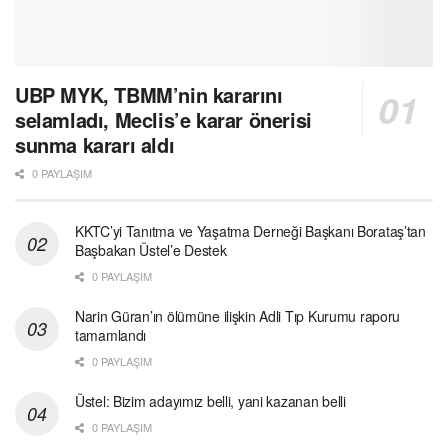
UBP MYK, TBMM’nin kararını
selamladı, Meclis’e karar önerisi
sunma kararı aldı
0 PAYLAŞIM
KKTC’yi Tanıtma ve Yaşatma Derneği Başkanı Borataş’tan
Başbakan Üstel’e Destek
0 PAYLAŞIM
Narin Güran’ın ölümüne ilişkin Adli Tıp Kurumu raporu
tamamlandı
0 PAYLAŞIM
Üstel: Bizim adayımız belli, yani kazanan belli
0 PAYLAŞIM