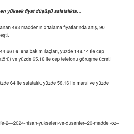
a; en yüksek fiyat düşüşü salatalıkta…
anan 483 maddenin ortalama fiyatlarında artış, 90
eşti.
244.66 ile lens bakım ilaçları, yüzde 148.14 ile cep
törü) ve yüzde 65.18 ile cep telefonu görüşme ücreti
üzde 64 ile salatalık, yüzde 58.16 ile marul ve yüzde
-tufe-2—2024-nisan-yukselen-ve-dusenler–20-madde -oz–