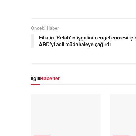
Önceki Haber
Filistin, Refah'ın işgalinin engellenmesi içi
ABD'yi acil müdahaleye çağırdı
İlgili
Haberler