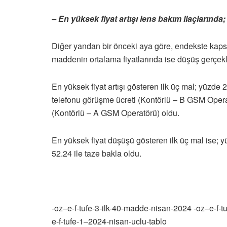
– En yüksek fiyat artışı lens bakım ilaçlarınd
Diğer yandan bir önceki aya göre, endekste kaps
maddenin ortalama fiyatlarında ise düşüş gerçekl
En yüksek fiyat artışı gösteren ilk üç mal; yüzde 
telefonu görüşme ücreti (Kontörlü – B GSM Opera
(Kontörlü – A GSM Operatörü) oldu.
En yüksek fiyat düşüşü gösteren ilk üç mal ise; y
52.24 ile taze bakla oldu.
-oz–e-f-tufe-3-ilk-40-madde-nisan-2024 -oz–e-f
e-f-tufe-1–2024-nisan-uclu-tablo