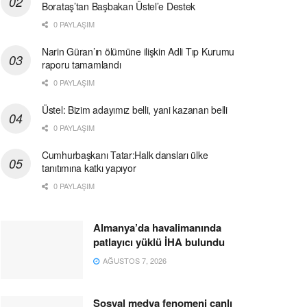
Borataş’tan Başbakan Üstel’e Destek
0 PAYLAŞIM
Narin Güran’ın ölümüne ilişkin Adli Tıp Kurumu
raporu tamamlandı
0 PAYLAŞIM
Üstel: Bizim adayımız belli, yani kazanan belli
0 PAYLAŞIM
Cumhurbaşkanı Tatar:Halk dansları ülke
tanıtımına katkı yapıyor
0 PAYLAŞIM
Almanya’da havalimanında
patlayıcı yüklü İHA bulundu
AĞUSTOS 7, 2026
Sosyal medya fenomeni canlı