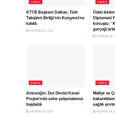
KIBRIS
KIBRIS
KTTB Başkanı Dalkan, Türk
Üstel Akden
Tabipleri Birliği’nin Kongresi’ne
Diplomasi 
katıldı
konuştu: “Kı
gerçeği artı
HAZIRAN 29, 2026
HAZIRAN 29, 
KIBRIS
KIBRIS
Amcaoğlu: Dut Deresi Kanal
Maliye ve Ç
Projesi’nde saha çalışmalarına
bakanlıklar
başladık
sağlık prot
HAZIRAN 29, 2026
HAZIRAN 29, 