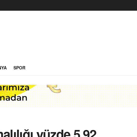
NYA
SPOR
alılığı yüzde 5.92