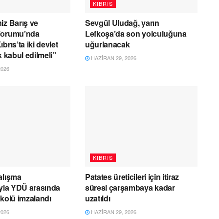
KIBRIS
iz Barış ve
Sevgül Uludağ, yarın
Forumu’nda
Lefkoşa’da son yolculuğuna
brıs’ta iki devlet
uğurlanacak
k kabul edilmeli”
HAZIRAN 29, 2026
2026
KIBRIS
alışma
Patates üreticileri için itiraz
ıyla YDÜ arasında
süresi çarşambaya kadar
okolü imzalandı
uzatıldı
2026
HAZIRAN 29, 2026